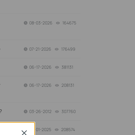
08-03-2026
164675
views
e
07-21-2026
176499
views
06-17-2026
381131
views
r
06-17-2026
208131
views
?
03-26-2012
307760
views
03-01-2025
208574
views
Close