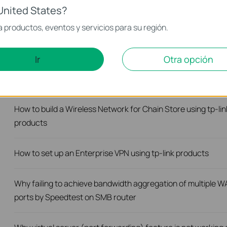
server?
United States?
 productos, eventos y servicios para su región.
What is the Routing Relation among the WAN, LAN and DMZ
Ports in Different System Modes?
Ir
Otra opción
How to build a Network for Internet Bar using tp-link produc
How to build a Wireless Network for Chain Store using tp-lin
products
How to set up an Enterprise VPN using tp-link products
Why failing to achieve bandwidth aggregation of multiple 
ports by Speedtest on SMB router