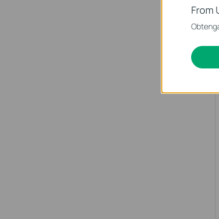
From 
Obtenga