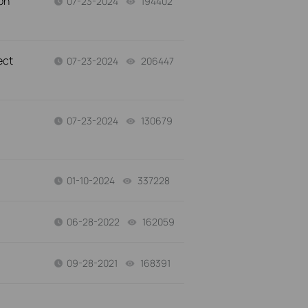
on
07-23-2024
194402
views
ect
07-23-2024
206447
views
07-23-2024
130679
views
01-10-2024
337228
views
06-28-2022
162059
views
09-28-2021
168391
views