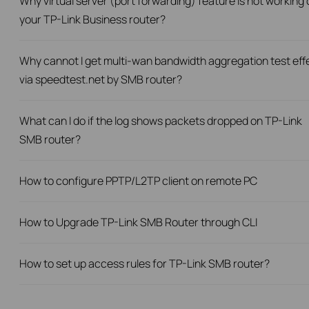
Why virtual server (port forwarding) feature is not working 
your TP-Link Business router?
Why cannot I get multi-wan bandwidth aggregation test eff
via speedtest.net by SMB router?
What can I do if the log shows packets dropped on TP-Link
SMB router?
How to configure PPTP/L2TP client on remote PC
How to Upgrade TP-Link SMB Router through CLI
How to set up access rules for TP-Link SMB router?