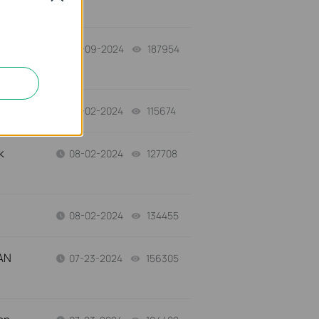
08-09-2024
187954
views
ts
08-02-2024
115674
views
k
08-02-2024
127708
views
08-02-2024
134455
views
WAN
07-23-2024
156305
views