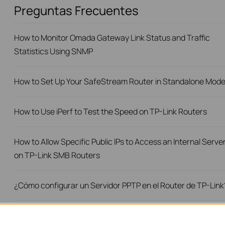
Preguntas Frecuentes
How to Monitor Omada Gateway Link Status and Traffic
Statistics Using SNMP
How to Set Up Your SafeStream Router in Standalone Mod
How to Use iPerf to Test the Speed on TP-Link Routers
How to Allow Specific Public IPs to Access an Internal Serve
on TP-Link SMB Routers
¿Cómo configurar un Servidor PPTP en el Router de TP-Link
Why my Windows PC cannot connect to TP-Link L2TP VPN