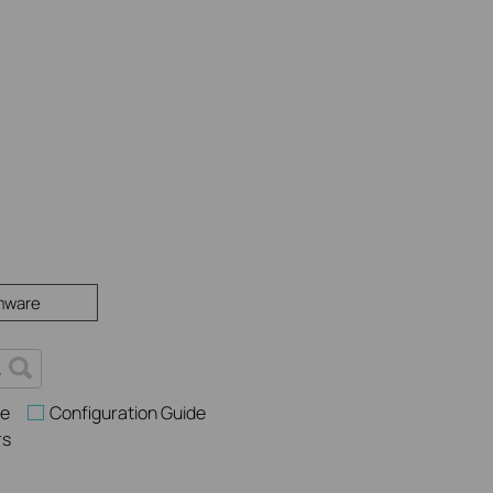
mware
ce
Configuration Guide
rs