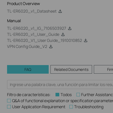
Product Overview
TL-ER6020_v1_Datasheet
Manual
TL-ER6020_v1_IG_7106503927
TL-ER6020_v1_User_Guide
TL-ER6020_V1_User Guide_1910010852
VPN Config Guide_V2
FAQ
Related Documents
Fir
Filtro de características:
Todos
Further Assistan
Q&A of functional explanation or specification paramete
User Application Requirement
Troubleshooting