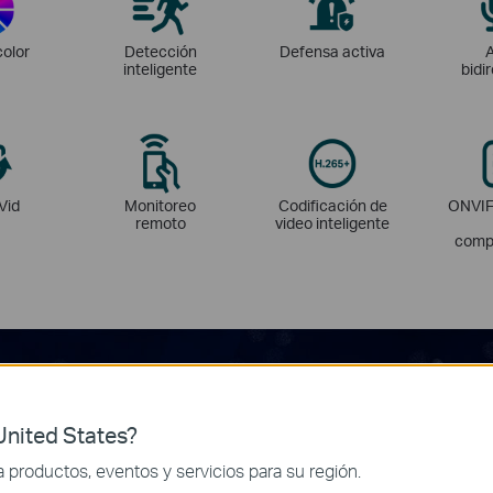
color
Detección
Defensa activa
inteligente
bidi
Vid
Monitoreo
Codificación de
ONVIF
remoto
video inteligente
compa
nited States?
productos, eventos y servicios para su región.