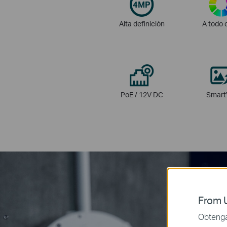
Alta definición
A todo 
PoE / 12V DC
Smart
From U
Obtenga 