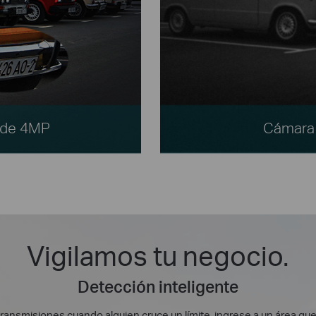
I de 4MP
Cámara 
Vigilamos tu negocio.
Detección inteligente
 transmisiones cuando alguien cruce un límite, ingrese a un área qu