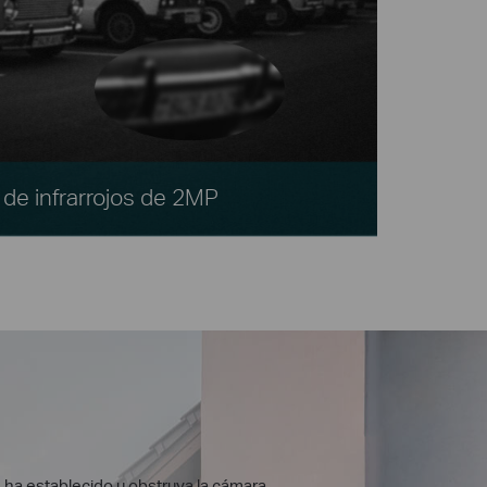
de infrarrojos de 2MP
e ha establecido u obstruya la cámara.