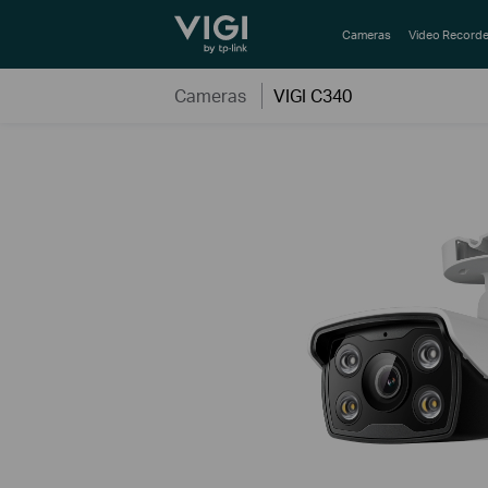
TP-Link, Reliably Smart
Cameras
Video Recorde
Cameras
VIGI C340