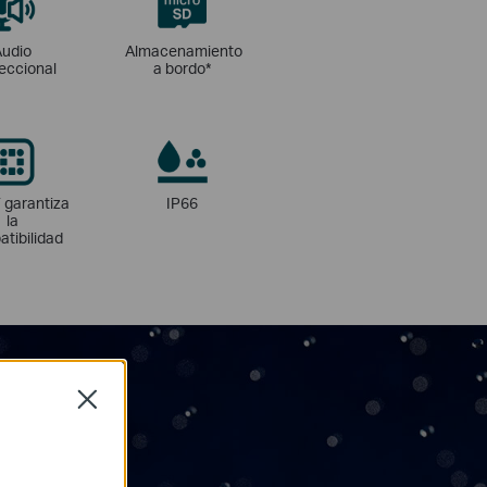
Audio
Almacenamiento
reccional
a bordo
*
 garantiza
IP66
la
tibilidad
Close