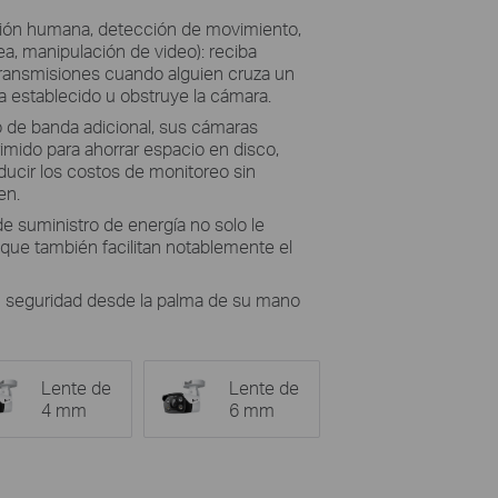
ción humana, detección de movimiento,
nea, manipulación de video): reciba
s transmisiones cuando alguien cruza un
ha establecido u obstruye la cámara.
o de banda adicional, sus cámaras
imido para ahorrar espacio en disco,
reducir los costos de monitoreo sin
en.
e suministro de energía no solo le
que también facilitan notablemente el
su seguridad desde la palma de su mano
Lente de
Lente de
4 mm
6 mm