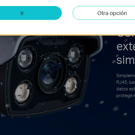
Ir
Otra opción
Con
ext
sim
Simpleme
RJ45, lue
datos est
protege e