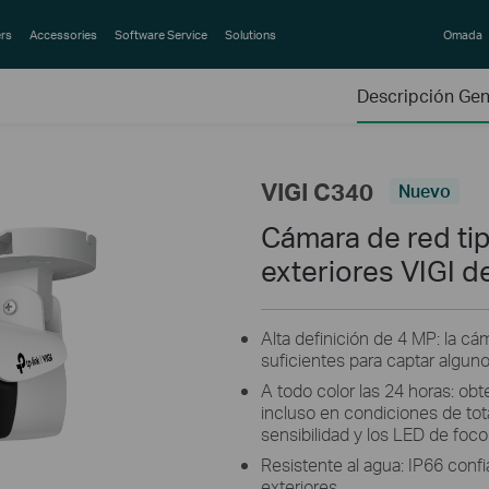
rs
Accessories
Software Service
Solutions
Omada
Descripción Gen
VIGI C340
Nuevo
Cámara de red tip
exteriores VIGI d
Alta definición de 4 MP: la c
suficientes para captar alguno
A todo color las 24 horas: obt
incluso en condiciones de tota
sensibilidad y los LED de foco
Resistente al agua: IP66 conf
exteriores.