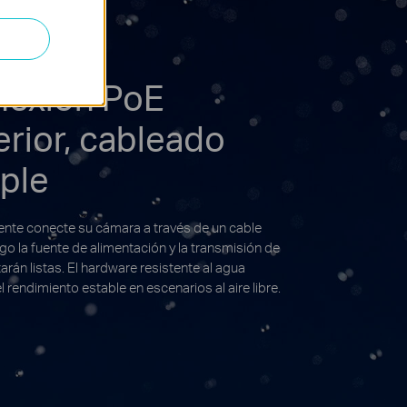
exión PoE
erior, cableado
ple
nte conecte su cámara a través de un cable
go la fuente de alimentación y la transmisión de
arán listas. El hardware resistente al agua
l rendimiento estable en escenarios al aire libre.