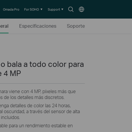
Search
Choose
Omada Pro
For SOHO
Support
icon
location
eral
Especificaciones
Soporte
o bala a todo color para
e 4 MP
ámara viene con 4 MP, píxeles más que
s de los detalles más discretos.
enga detalles de color las 24 horas,
l oscuridad, a través del sensor de alta
 incluidos.
iable para un rendimiento estable en