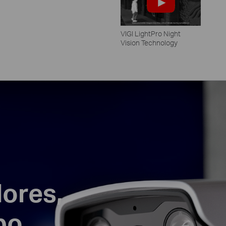
VIGI LightPro Night
Vision Technology
lores,
po