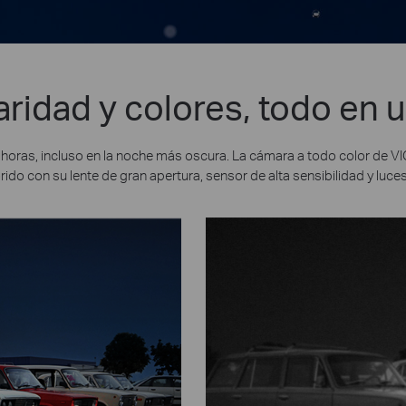
aridad y colores, todo en 
24 horas, incluso en la noche más oscura. La cámara a todo color de
rido con su lente de gran apertura, sensor de alta sensibilidad y luc