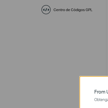
Centro de Códigos GPL
From U
Obtenga 