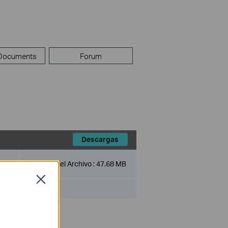
 Documents
Forum
Descargas
Tamaño del Archivo :
47.68 MB
Close
trol v1.