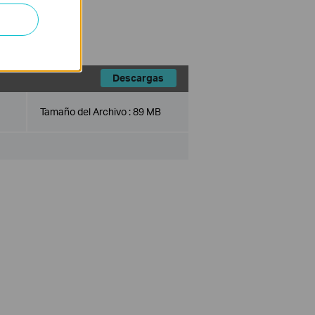
uding v1 devices).
this software.
Descargas
Tamaño del Archivo :
89 MB