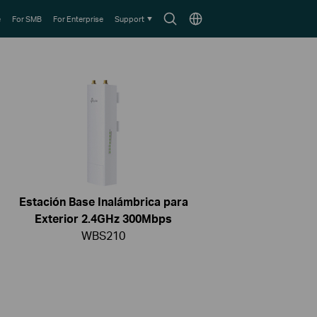
Search
Choose
e
For SMB
For Enterprise
Support
icon
location
Estación Base Inalámbrica para
Exterior 2.4GHz 300Mbps
WBS210