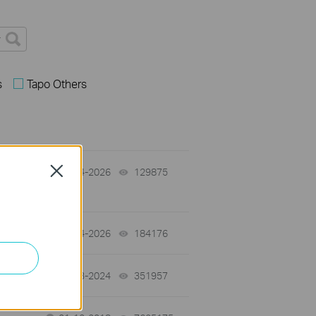
s
Tapo Others
Close
06-24-2026
129875
views
06-24-2026
184176
views
07-23-2024
351957
views