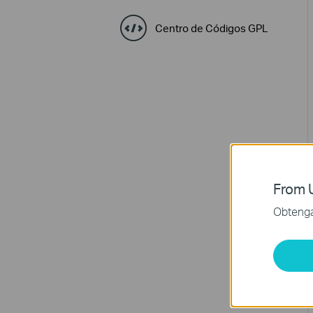
Centro de Códigos GPL
From U
Obtenga 