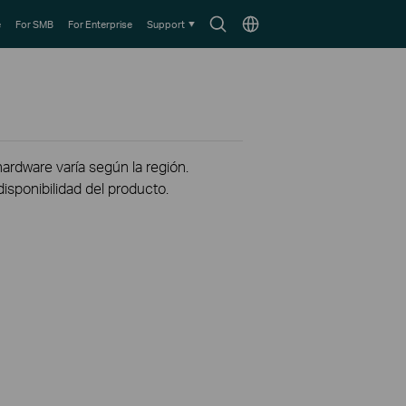
Search
Choose
e
For SMB
For Enterprise
Support
icon
location
hardware varía según la región.
disponibilidad del producto.