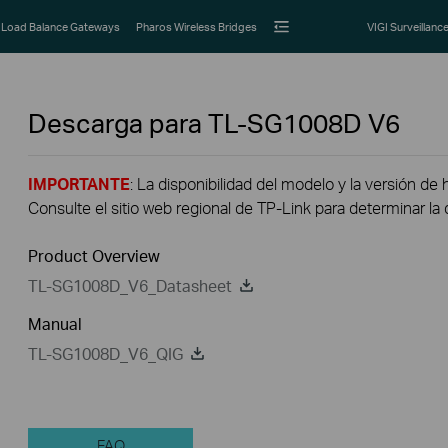
Load Balance Gateways
Pharos Wireless Bridges
VIGI Surveillanc
Descarga para
TL-SG1008D
V6
IMPORTANTE
: La disponibilidad del modelo y la versión de 
Consulte el sitio web regional de TP-Link para determinar la 
Product Overview
TL-SG1008D_V6_Datasheet
Manual
TL-SG1008D_V6_QIG
FAQ