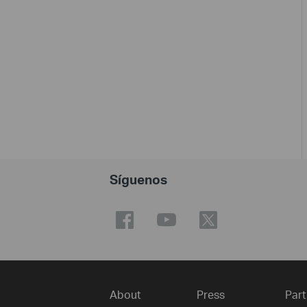
Síguenos
About
Press
Part