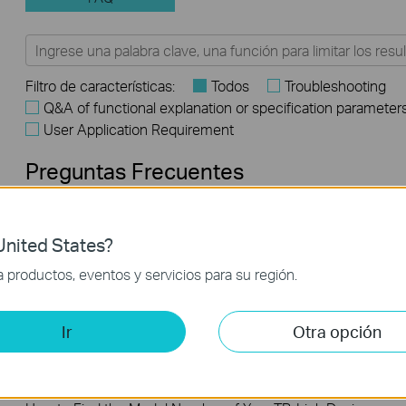
Filtro de características:
Todos
Troubleshooting
Q&A of functional explanation or specification parameter
User Application Requirement
Preguntas Frecuentes
How to Troubleshoot Unstable Internet Issue on Omada
nited States?
Switch
productos, eventos y servicios para su región.
How to Troubleshoot No Internet Issue on Omada Switch
Ir
Otra opción
Frequently asked questions about Unmanaged Switch