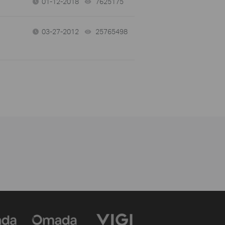
01-12-2018
7625175
views
03-27-2012
25765498
views