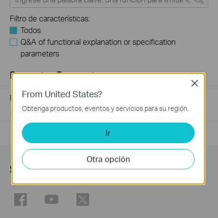
Filtro de características:
Todos
Q&A of functional explanation or specification
parameters
Preguntas Frecuentes
Close
From United States?
Frequently asked questions about Unmanaged Switch
Obtenga productos, eventos y servicios para su región.
07-23-2024
352238
views
Ir
Otra opción
Síguenos