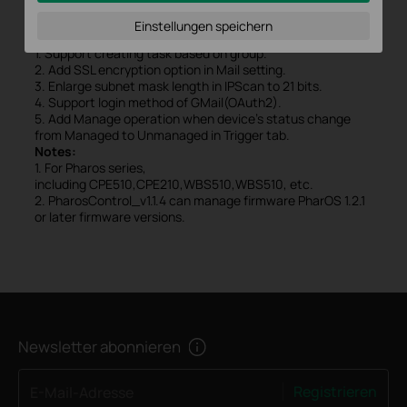
Modifications and Bug Fixes:
Einstellungen speichern
New Features/Enhancements:
1. Support creating task based on group.
2. Add SSL encryption option in Mail setting.
3. Enlarge subnet mask length in IPScan to 21 bits.
4. Support login method of GMail(OAuth2).
5. Add Manage operation when device's status change
from Managed to Unmanaged in Trigger tab.
Notes:
1. For Pharos series,
including CPE510,CPE210,WBS510,WBS510, etc.
2. PharosControl_v1.1.4 can manage firmware PharOS 1.2.1
or later firmware versions.
Newsletter abonnieren
Registrieren
E-Mail-Adresse