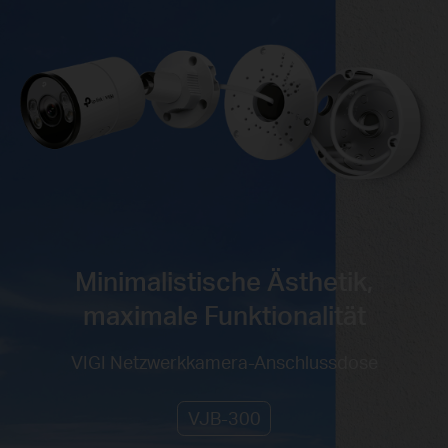
Minimalistische Ästhetik,
maximale Funktionalität
VIGI Netzwerkkamera-Anschlussdose
VJB-300