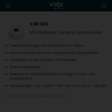
TP-Link, Reliably
Suche
Smart
Symbo
VJB-300
VIGI Network Camera Junction Box
Praktisches Design zum Verstecken von Kabeln
Aluminiumkonstruktion mit wasserdichten Eigenschaften
Kompatibel mit den meisten VIGI-Kameras
*
Einfache Installation
Geeignet für die Wand-/Deckenmontage im Innen- oder
Außenbereich
Abmessungen: 125 × 130,47 × 45,7 mm (4,92 × 5,14 × 1,80 Zoll)
Entdecken Sie alle kompatiblen Geräte >​