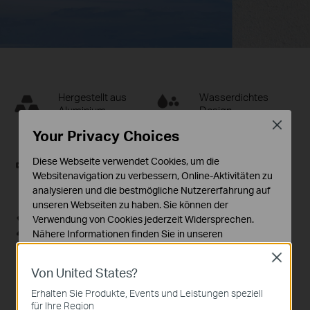
Hergestellt aus
Wasserdichtes
Aluminium
Design
Close
Your Privacy Choices
Ordentliches
Universelle
Diese Webseite verwendet Cookies, um die
Verstecken der
Kompatibilität
Websitenavigation zu verbessern, Online-Aktivitäten zu
Kabel
analysieren und die bestmögliche Nutzererfahrung auf
unseren Webseiten zu haben. Sie können der
Einfache
Verwendung von Cookies jederzeit Widersprechen.
Installation
Nähere Informationen finden Sie in unseren
Datenschutzhinweisen
.
Close
Von United States?
Notwendige Cookies
Diese Cookies sind zur Funktion der Website
Erhalten Sie Produkte, Events und Leistungen speziell
erforderlich und können in Ihren Systemen nicht
für Ihre Region