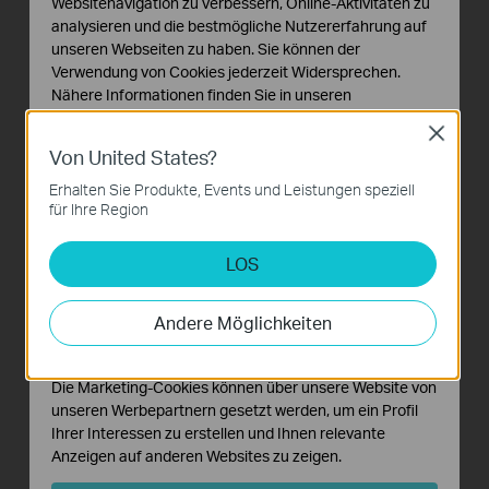
Websitenavigation zu verbessern, Online-Aktivitäten zu
analysieren und die bestmögliche Nutzererfahrung auf
unseren Webseiten zu haben. Sie können der
Verwendung von Cookies jederzeit Widersprechen.
Nähere Informationen finden Sie in unseren
Datenschutzhinweisen
.
Close
Von United States?
Notwendige Cookies
Diese Cookies sind zur Funktion der Website
Erhalten Sie Produkte, Events und Leistungen speziell
erforderlich und können in Ihren Systemen nicht
für Ihre Region
deaktiviert werden.
Use with Dome Camera
LOS
Analyse- und Marketing-Cookies
Analyse-Cookies ermöglichen es uns, Ihre Aktivitäten
auf unserer Website zu analysieren, um die
Andere Möglichkeiten
Funktionsweise unserer Website zu verbessern und
anzupassen.
Die Marketing-Cookies können über unsere Website von
unseren Werbepartnern gesetzt werden, um ein Profil
Ihrer Interessen zu erstellen und Ihnen relevante
Anzeigen auf anderen Websites zu zeigen.