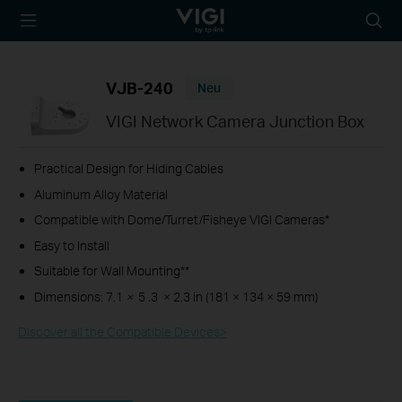
TP-Link, Reliably
Suche
Smart
Symbo
VJB-240
Neu
VIGI Network Camera Junction Box
Practical Design for Hiding Cables
Aluminum Alloy Material
Compatible with Dome/Turret/Fisheye VIGI Cameras
*
Easy to
Install
Suitable for Wall Mounting**
Dimensions: 7.1
×
5
.3
× 2.3
in (181
× 134
× 59 mm
)
Discover all the Compatible Devices>​