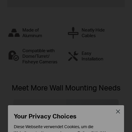
Made of
Neatly Hide
Aluminum
Cables
Compatible with
Easy
Dome/Turret/
Installation
Fisheye Cameras
Meet More Wall Mounting Needs
Close
Your Privacy Choices
Diese Webseite verwendet Cookies, um die