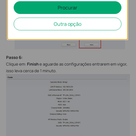
Procurar
Outra opção
Passo
6
:
Clique em:
Finish
e aguarde as configurações entrarem em vigor,
isso leva cerca de 1 minuto.