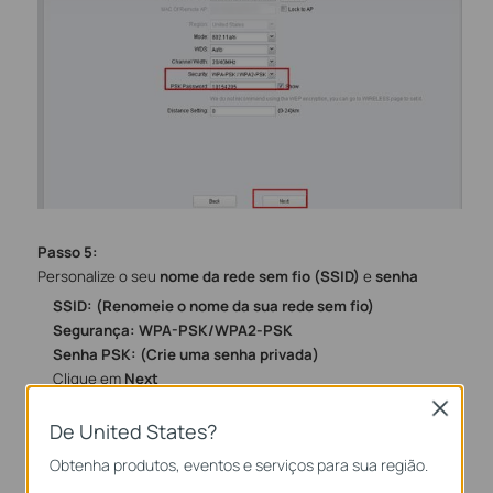
Passo
5
:
Personalize o seu
nome da rede sem fio (SSID)
e
senha
SSID: (Renomeie o nome da sua rede sem fio)
Segurança: WPA-PSK/WPA2-PSK
Senha PSK: (Crie uma senha privada)
Clique em
Next
Close
De United States?
Obtenha produtos, eventos e serviços para sua região.