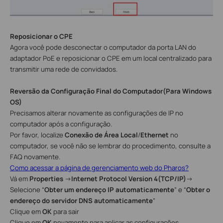
Reposicionar o
CPE
Agora você pode desconectar o computador da porta LAN do
adaptador PoE e reposicionar o CPE em um local centralizado para
transmitir uma rede de convidados.
Reversão da Configuração Final do Computador
(
Para
Windows
OS
)
Precisamos alterar novamente as configurações de IP no
computador após a configuração.
Por favor, localize
Conexão de Área Local
/
Ethernet
no
computador, se você não se lembrar do procedimento, consulte a
FAQ novamente.
Como acessar a página de gerenciamento web do Pharos?
Vá em
Properties
→
Internet Protocol Version 4(TCP/IP)
→
Selecione “
Obter um endereço IP automaticamente
” e “
Obter o
endereço do servidor DNS automaticamente
”
Clique em
OK
para sair
Clique em
OK
novamente para aplicar as configurações.