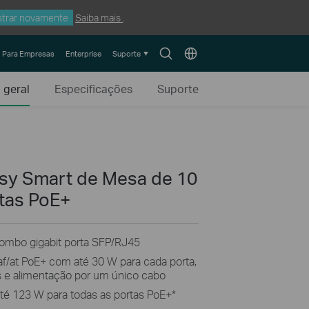
trar novamente
Saiba mais
.
Search
Choose
Para Empresas
Enterprise
Suporte
icon
location
 geral
Especificações
Suporte
asy Smart de Mesa de 10
tas PoE+
combo gigabit porta SFP/RJ45
f/at PoE+ com até 30 W para cada porta,
os e alimentação por um único cabo
té 123 W para todas as portas PoE+
*