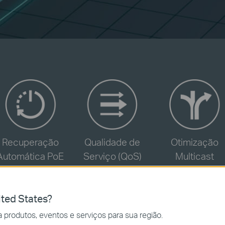
-
-
-
Recuperação
Qualidade de
Otimização
Automática PoE
Serviço (QoS)
Multicast
ted States?
 produtos, eventos e serviços para sua região.