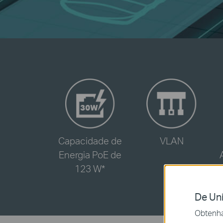
-
-
Capacidade de
VLAN
Energia PoE de
123 W
*
De Uni
Obtenha