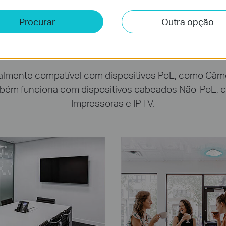
Procurar
Outra opção
sos Cenários de Apl
lmente compatível com dispositivos PoE, como Câmer
também funciona com dispositivos cabeados Não-PoE,
Impressoras e IPTV.