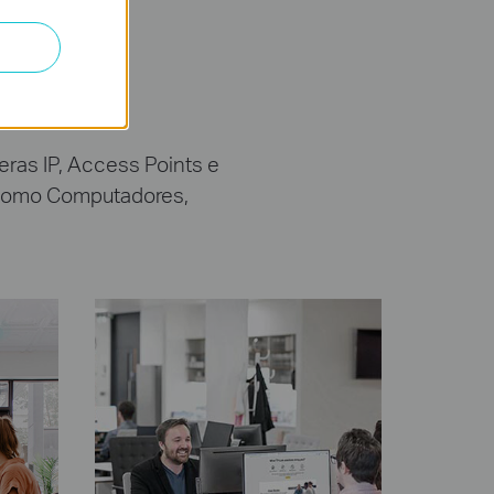
icação
as IP, Access Points e
 como Computadores,