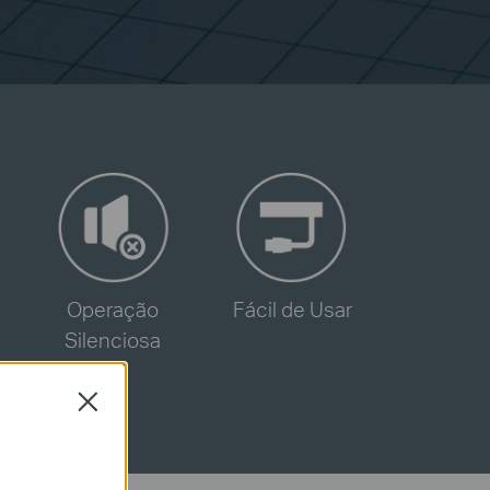
-
-
Operação
Fácil de Usar
Silenciosa
Close