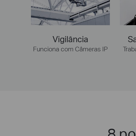
Vigilância
Sa
Funciona com Câmeras IP
Trab
8 po