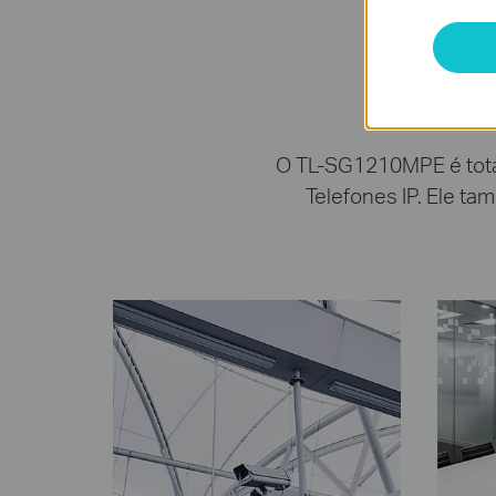
Diver
O TL-SG1210MPE é tota
Telefones IP. Ele 