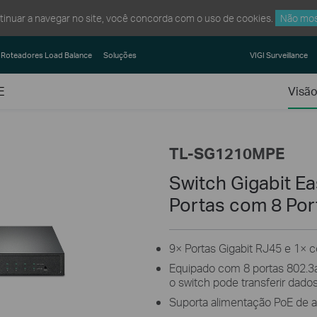
ntinuar a navegar no site, você concorda com o uso de cookies.
Não mos
Roteadores Load Balance
Soluções
VIGI Surveillance
E
Visão
TL-SG1210MPE
Switch Gigabit E
Portas com 8 Por
9× Portas Gigabit RJ45 e 1× 
Equipado com 8 portas 802.3a
o switch pode transferir dad
Suporta alimentação PoE de a