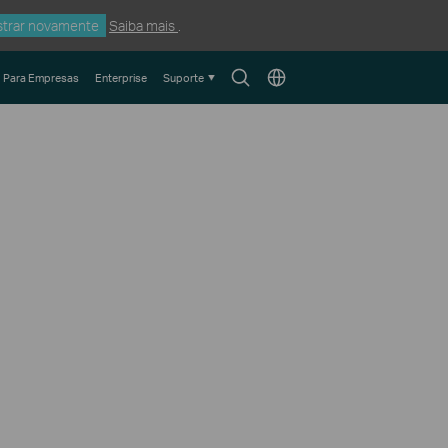
trar novamente
Saiba mais
.
Search
Choose
Para Empresas
Enterprise
Suporte
icon
location