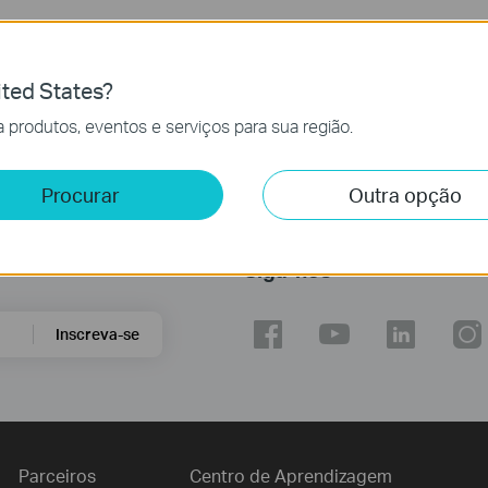
ted States?
 produtos, eventos e serviços para sua região.
Procurar
Outra opção
Siga-nos
Inscreva-se
Parceiros
Centro de Aprendizagem