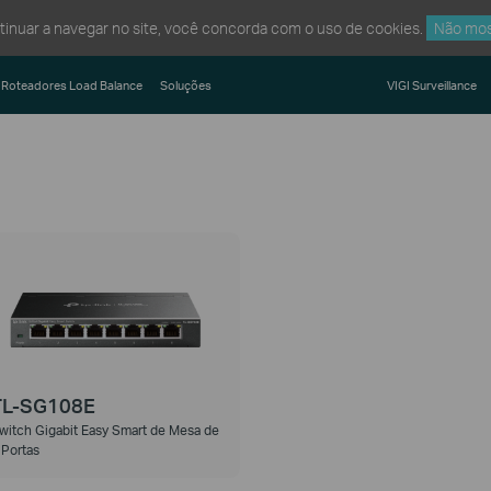
ntinuar a navegar no site, você concorda com o uso de cookies.
Não mos
Roteadores Load Balance
Soluções
VIGI Surveillance
TL-SG108E
witch Gigabit Easy Smart de Mesa de
 Portas