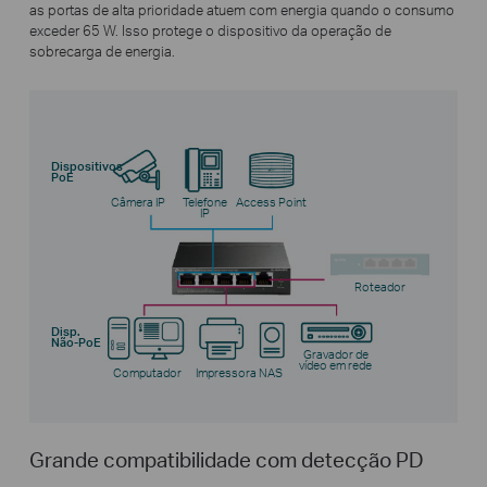
as portas de alta prioridade atuem com energia quando o consumo
exceder 65 W. Isso protege o dispositivo da operação de
sobrecarga de energia.
Dispositivos
PoE
Câmera IP
Telefone
Access Point
IP
Roteador
Disp.
Não-PoE
Gravador de
vídeo em rede
Computador
Impressora
NAS
Grande compatibilidade com detecção PD