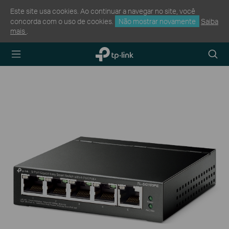
Este site usa cookies. Ao continuar a navegar no site, você
concorda com o uso de cookies.
Não mostrar novamente
Saiba
mais
.
TP-Link,
Searc
Reliably
icon
Smart