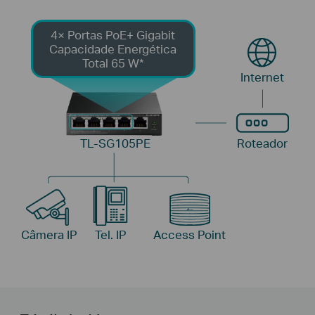
4× Portas PoE+ Gigabit
Capacidade Energética
Total 65 W*
Internet
TL-SG105PE
Roteador
Câmera IP
Tel. IP
Access Point