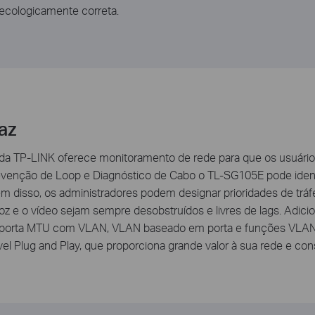
ecologicamente correta.
az
 da TP-LINK oferece monitoramento de rede para que os usuár
evenção de Loop e Diagnóstico de Cabo o TL-SG105E pode iden
m disso, os administradores podem designar prioridades de tráf
 voz e o vídeo sejam sempre desobstruídos e livres de lags. Adi
suporta MTU com VLAN, VLAN baseado em porta e funções VLA
l Plug and Play, que proporciona grande valor à sua rede e con