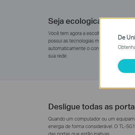
Seja ecologicamente co
Você tem agora a escolha a chance de t
De Uni
possui as tecnologias mais recentes na 
Obtenha
automaticamente o consumo de potência
sua rede.
Desligue todas as port
Quando um computador ou um equipamento
energia de forma considerável. O TL-SG1
das portas que estão inativas.