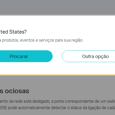
rreto com a Tecnologia Green Ethern
er uma rede Gigabit sustentável! A nova geração de Switches 
ted States?
eficiência de energia que podem expandir a capacidade de sua 
 produtos, eventos e serviços para sua região.
 de acordo com o status da conexão e o comprimento de cabo 
Procurar
Outra opção
as ociosas
 da rede está desligado, a porta correspondente de um switch 
05E pode automaticamente detectar o status da ligação de cada