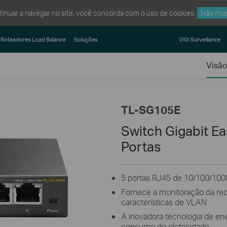
ntinuar a navegar no site, você concorda com o uso de cookies.
Não mos
Roteadores Load Balance
Soluções
VIGI Surveillance
Visão
TL-SG105E
Switch Gigabit E
Portas
5 portas RJ45 de 10/100/10
Fornece a monitoração da rede
características de VLAN
A inovadora tecnologia de en
consumo de eletricidade