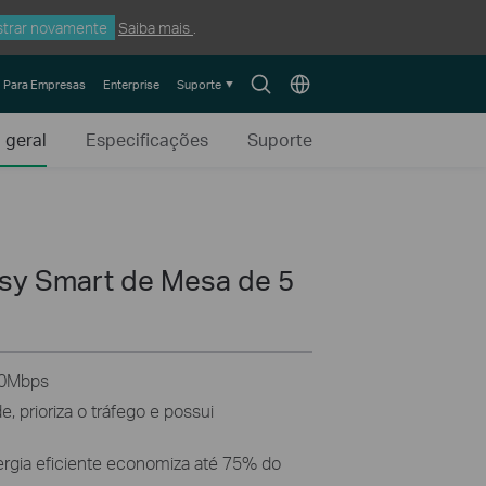
trar novamente
Saiba mais
.
Search
Choose
Para Empresas
Enterprise
Suporte
icon
location
 geral
Especificações
Suporte
asy Smart de Mesa de 5
00Mbps
, prioriza o tráfego e possui
ergia eficiente economiza até 75% do