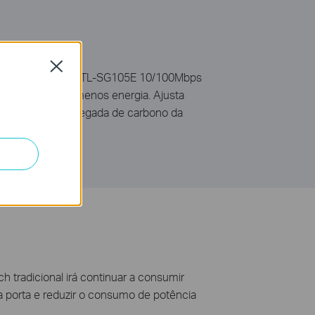
et
Close
Easy Smart Gigabit TL-SG105E 10/100Mbps
rede com muito menos energia. Ajusta
para reduzir a pegada de carbono da
tradicional irá continuar a consumir
 porta e reduzir o consumo de potência