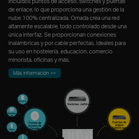
incluidos puntos de acceso, switches y puertas
de enlace, lo que proporciona una gestión de la
nube 100% centralizada. Omada crea una red
altamente escalable, todo controlado desde una
única interfaz. Se proporcionan conexiones
inalámbricas y por cable perfectas, ideales para
su uso en hostelería, educación, comercio
minorista, oficinas y más.
Más información >>
Wi-Fi 6
Switches JetStream
Montaje
de
techo
Puertas de
Puntos de
enlace
acceso de
SafeStream
Omada
Placa
de
pared