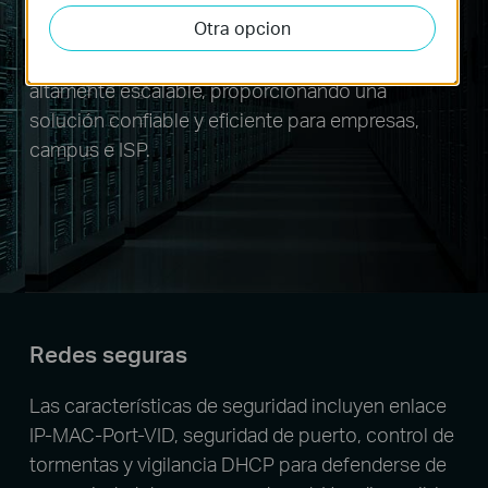
Otra opcion
Se admiten una gran cantidad de funciones L2 +
y L3 para ayudar a construir una red robusta y
altamente escalable, proporcionando una
solución confiable y eficiente para empresas,
campus e ISP.
Redes seguras
Las características de seguridad incluyen enlace
IP-MAC-Port-VID, seguridad de puerto, control de
tormentas y vigilancia DHCP para defenderse de