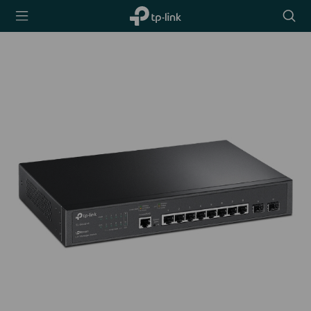
TP-Link,
Searc
Reliably
icon
Smart