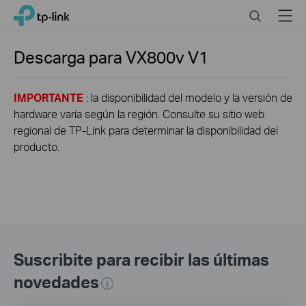
Click
Search
Menu
TP-Link, Reliably Smart
to
skip
the
Descarga para
VX800v
V1
navigation
bar
IMPORTANTE
: la disponibilidad del modelo y la versión de
hardware varía según la región. Consulte su sitio web
regional de TP-Link para determinar la disponibilidad del
producto.
Suscribite para recibir las últimas
novedades