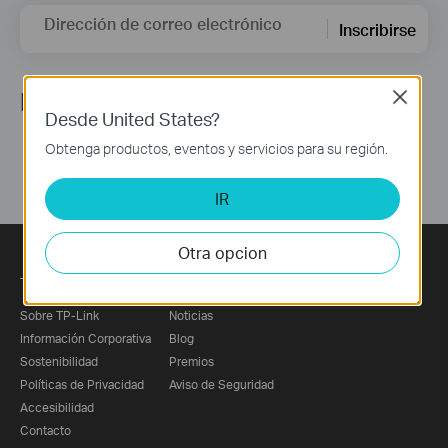
Dirección de correo electrónico
Inscribirse
Nuestras redes
Close
Desde United States?
Obtenga productos, eventos y servicios para su región.
IR
Otra opcion
TP-Link
Prensa
Sobre TP-Link
Noticias
Información Corporativa
Blog
Sostenibilidad
Premios
Políticas de Privacidad
Aviso de Seguridad
Accesibilidad
Contacto