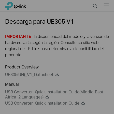
Click
Search
Menu
TP-Link, Reliably Smart
to
skip
the
Descarga para
UE305
V1
navigation
bar
IMPORTANTE
: la disponibilidad del modelo y la versión de
hardware varía según la región. Consulte su sitio web
regional de TP-Link para determinar la disponibilidad del
producto.
Product Overview
UE305(UN)_V1_Datasheet
Manual
USB Converter_Quick Installation Guide(Middle-East-
Africa_2 Languages)
USB Converter_Quick Installation Guide