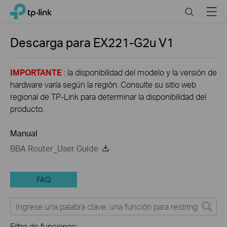
Click
Search
Menu
TP-Link, Reliably Smart
to
skip
the
Descarga para
EX221-G2u
V1
navigation
bar
IMPORTANTE
: la disponibilidad del modelo y la versión de
hardware varía según la región. Consulte su sitio web
regional de TP-Link para determinar la disponibilidad del
producto.
Manual
BBA Router_User Guide
FAQ
Filtro de funciones: