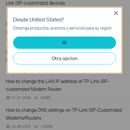
Link ISP-customized devices
02-14-2026
40119
views
Close
Desde United States?
How to configure IP & MAC Binding on TP-Link ISP-
Obtenga productos, eventos y servicios para su región.
customized Router
02-09-2026
40074
views
IR
How to set up Parent Control on TP-Link ISP-customized
Otra opcion
Modem Router
01-28-2026
74376
views
How to change the LAN IP address of TP-Link ISP-
customized Modem Router
01-27-2026
44380
views
How to change DNS settings on TP-Link ISP-Customized
Modems/Routers
02-08-2025
120368
views