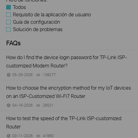
Todos
Requisito de la aplicación de usuario
Guía de configuración
Solución de problemas
FAQs
How do I find the device login password for TP-Link ISP-
customized Modem Router?
05-26-2026
138277
views
How to choose the encryption method for my IoT devices
on an ISP-Customized Wi-Fi7 Router
04-16-2026
29521
views
How to test the speed of the TP-Link ISP-customized
Router
03-11-2026
41960
views