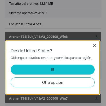
Tamaño del archivo:
13.61 MB
Sistema operativo: Win8.1
For Win 8.1 32/64 bits.
Archer T6E(EU)_V1&V2_200508_Win8
Close
Fecha de Publicación:
2020-07-03
Desde United States?
Idioma:
Inglés
Obtenga productos, eventos y servicios para su región.
Tamaño del archivo:
14.65 MB
IR
Sistema operativo: Win8
Otra opcion
For Win 8 32/64 bits.
Archer T6E(EU)_V1&V2_200508_Win7