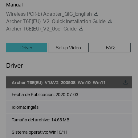
Manual
Wireless PCI(-E) Adapter_QIG_English
Archer T6E(EU)_V2_Quick Installation Guide
Archer T6E(EU)_V2_User Guide
Driver
Setup Video
FAQ
Driver
Archer T6E(EU)_V1&V2_200508_Win10_Win11
Fecha de Publicación:
2020-07-03
Idioma:
Inglés
Tamaño del archivo:
14.65 MB
Sistema operativo: Win10/11