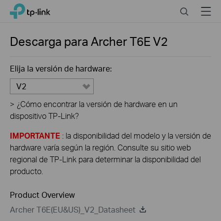
Click
Search
Menu
TP-Link, Reliably Smart
to
skip
the
Descarga para
Archer T6E
V2
navigation
bar
Elija la versión de hardware:
V2
>
¿Cómo encontrar la versión de hardware en un
dispositivo TP-Link?
IMPORTANTE
: la disponibilidad del modelo y la versión de
hardware varía según la región. Consulte su sitio web
regional de TP-Link para determinar la disponibilidad del
producto.
Product Overview
Archer T6E(EU&US)_V2_Datasheet