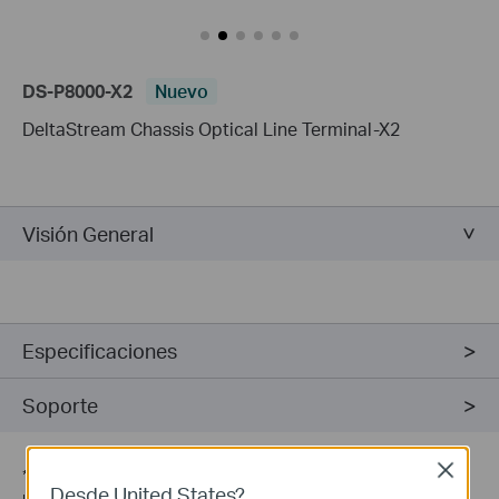
DS-P8000-X2
Nuevo
DeltaStream Chassis Optical Line Terminal-X2
Visión General
Especificaciones
Soporte
Close
*
Service boards may be sold separately, you can contact your
Desde United States?