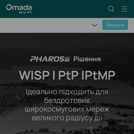
Продукти
Огляд
Рішення
WISP | PtP |PtMP
Завантажити програмне забезпечення для керування
Ідеально підходить для
бездротових
широкосмугових мереж
великого радіусу дії