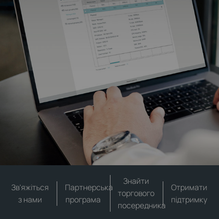
Знайти
Зв'яжіться
Партнерська
Отримати
торгового
з нами
програма
підтримку
посередника