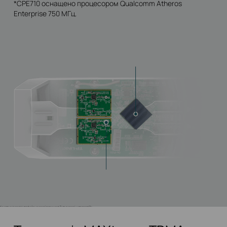
*CPE710 оснащено процесором Qualcomm Atheros
Enterprise 750 МГц.
Конструкція радіоінтерфейсу високої потужності Txта високої чутливості Rx