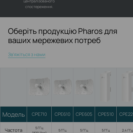
централізованого
спостереження.
Оберіть продукцію Pharos для
ваших мережевих потреб
Зв'яжіться з нами
Модель
CPE710
CPE610
CPE605
CPE510
CPE22
5 ГГц
Частота
5 ГГц
5 ГГц
5 ГГц
2,4 ГГц
(820.11ac)