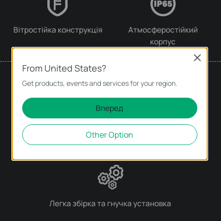
Вітростійка конструкція
Атмосферостійкий
корпус
Close
From United States?
Простота у використанні
Get products, events and services for your region.
Вперед
Other Option
Централізоване управління
Легка збірка та гнучка установка