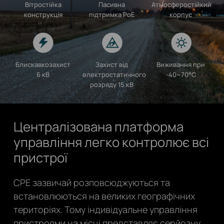
Вітростійка
Пасивна
Атмосферостійкий
конструкція
підтримка PoE
корпус
Блискавкозахист
Захист від
Виживання при
6 кВ
електростатичного
-40~70°C
розряду 15 кВ
Централізована платформа
управління легко контролює всі
пристрої
CPE зазвичай розповсюджуються та
встановлюються на великих географічних
територіях. Тому індивідуальне управління
пристроями на місці представляє серйозну