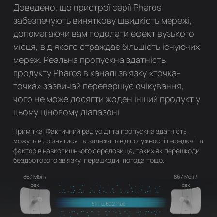
Доведено, що пристрої серії Pharos
забезпечують виняткову швидкість мережі,
допомагаючи вам подолати ефект вузького
місця, від якого страждає більшість існуючих
мереж. Реальна пропускна здатність
продукту Pharos в каналі зв'язку «точка-
точка» зазвичай перевершує очікування,
чого не може досягти жоден інший продукт у
цьому ціновому діапазоні
Примітка: Фактичний радіус дії та пропускна здатність
можуть відрізнятися та залежать від потужності передачі та
факторів навколишнього середовища, таких як перешкоди
бездротового зв'язку, перешкоди, погода тощо.
867 Мбіт/
867 Мбіт/
сек
сек
5 ГГц 802.11ac