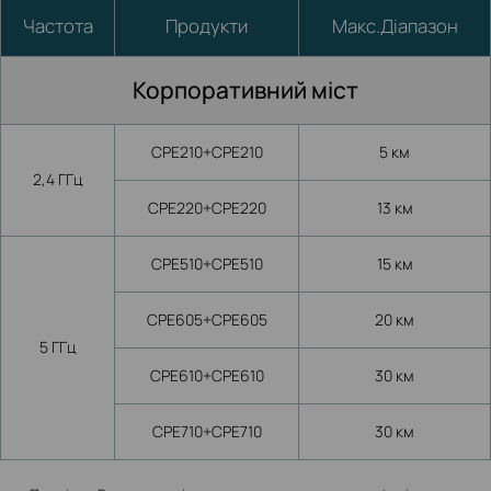
Частота
Продукти
Макс.Діапазон
Корпоративний міст
CPE210+CPE210
5 км
2,4 ГГц
CPE220+CPE220
13 км
CPE510+CPE510
15 км
CPE605+CPE605
20 км
5 ГГц
CPE610+CPE610
30 км
CPE710+CPE710
30 км