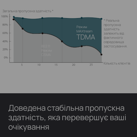
Загальна пропускна здатність *
* Реальна
пропускна
Режим
здатність
MAXtream
залежить від
TDMA
фактичного
середовища
802.11
застосування.
Режим
CSMA
Кількість клієнтів
Доведена стабільна пропускна
здатність, яка перевершує ваші
очікування