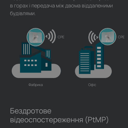
в горах і передача між двома віддаленими
будівлями.
CPE
CPE
Фабрика
Офіс
Бездротове
відеоспостереження (PtMP)