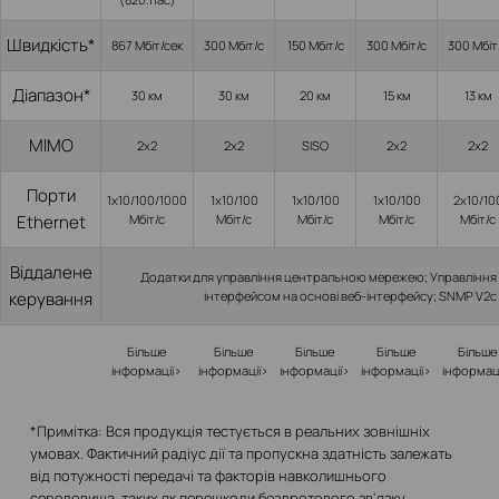
Швидкість*
867 Мбіт/сек
300 Мбіт/с
150 Мбіт/с
300 Мбіт/с
300 Мбіт
Діапазон*
30 км
30 км
20 км
15 км
13 км
МІМО
2х2
2х2
SISO
2х2
2х2
Порти
1x10/100/1000
1x10/100
1x10/100
1x10/100
2x10/10
Ethernet
Мбіт/с
Мбіт/с
Мбіт/с
Мбіт/с
Мбіт/с
Віддалене
Додатки для управління центральною мережею; Управління
керування
інтерфейсом на основі веб-інтерфейсу; SNMP V2c
Більше
Більше
Більше
Більше
Більше
інформації>
інформації>
інформації>
інформації>
інформац
*Примітка: Вся продукція тестується в реальних зовнішніх
умовах. Фактичний радіус дії та пропускна здатність залежать
від потужності передачі та факторів навколишнього
середовища, таких як перешкоди бездротового зв'язку,