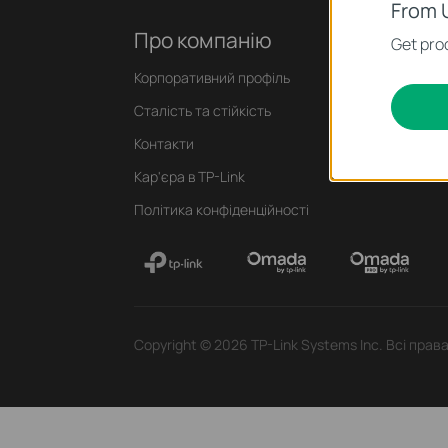
From 
Про компанію
Пр
Get prod
Корпоративний профіль
Нови
Сталість та стійкість
Блог
Контакти
Конс
Кар'єра в TP-Link
Політика конфіденційності
Copyright © 2026 TP-Link Systems Inc. Всі прав