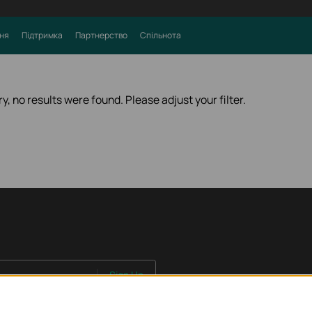
ня
Підтримка
Партнерство
Спільнота
ry, no results were found. Please adjust your filter.
Sign Up