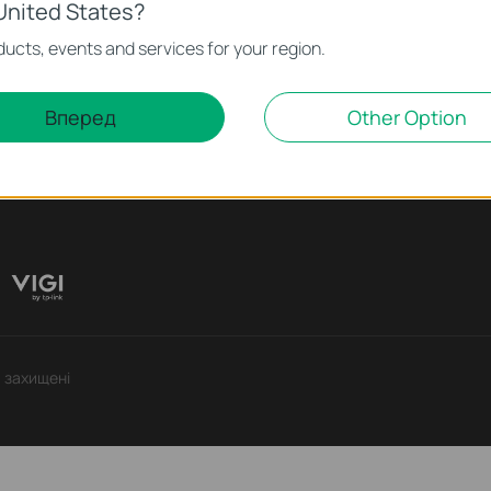
United States?
еса
Для партнерів
ucts, events and services for your region.
ни
Стати партнером
Вперед
Other Option
ультація з питань безпеки
а захищені