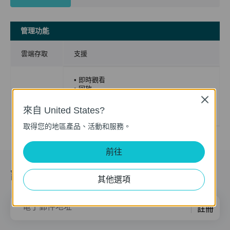
管理功能
雲端存取
支援
• 即時觀看
• 回放
管理功能
• VIGI 攝影機 & NVR 設定
Close
• 韌體更新
來自 United States?
• 錄製排程
取得您的地區產品、活動和服務。
若要了解更多版本相關資訊，請前往技術支援頁面查看。
前往
訂閱
其他選項
電子郵件地址
註冊