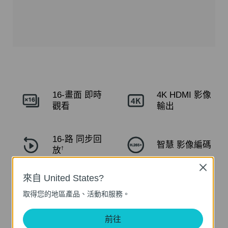
16-畫面
即時
4K HDMI
影像
觀看
輸出
16-路
同步回
智慧
影像編碼
放
†
Close
來自 United States?
全面相容
自動
初始化
‡
取得您的地區產品、活動和服務。
前往
1× SATA 介面