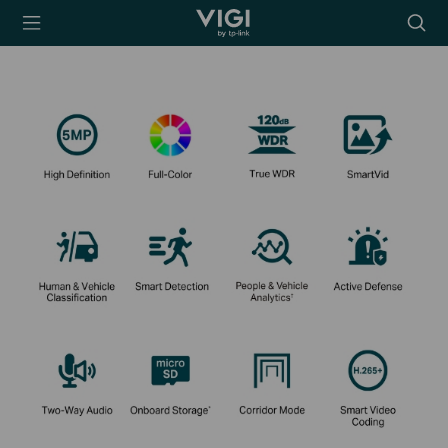
TP-Link, Reliably
搜
Smart
尋
圖
示