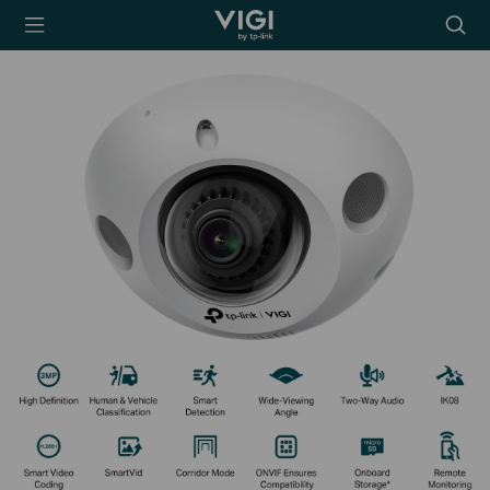
TP-Link, Reliably
搜
Smart
尋
圖
示