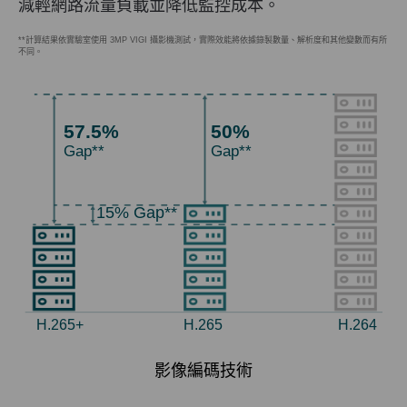
減輕網路流量負載並降低監控成本。
**計算結果依實驗室使用 3MP VIGI 攝影機測試，實際效能將依據錄製數量、解析度和其他變數而有所
不同。
57.5%
50%
Gap**
Gap**
15%
Gap**
H.265+
H.265
H.264
影像編碼技術