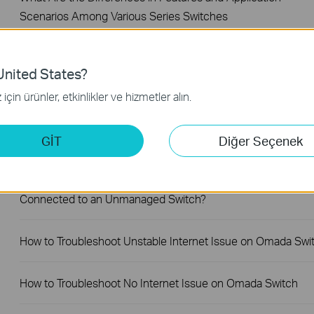
Scenarios Among Various Series Switches
Why Are the Ethernet LED Indicators Off on My TP-Link
nited States?
Unmanaged Switch?
için ürünler, etkinlikler ve hizmetler alın.
What Can I Do If My PC Is Not Working When Connected to
TP-Link Unmanaged Switch?
GİT
Diğer Seçenek
What Can I Do If My PC Has Slow Network Speed When
Connected to an Unmanaged Switch?
How to Troubleshoot Unstable Internet Issue on Omada Swi
How to Troubleshoot No Internet Issue on Omada Switch