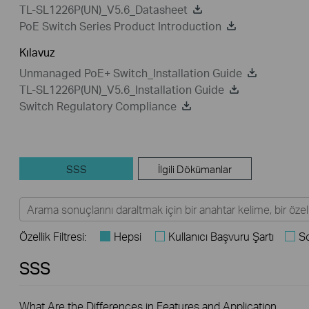
TL-SL1226P(UN)_V5.6_Datasheet
PoE Switch Series Product Introduction
Kılavuz
Unmanaged PoE+ Switch_Installation Guide
TL-SL1226P(UN)_V5.6_Installation Guide
Switch Regulatory Compliance
SSS
İlgili Dökümanlar
Özellik Filtresi:
Hepsi
Kullanıcı Başvuru Şartı
S
SSS
What Are the Differences in Features and Application