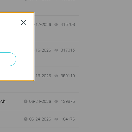
Close
07-17-2026
415708
views
 a
07-16-2026
317015
views
07-16-2026
359119
views
tch
06-24-2026
129875
views
06-24-2026
184176
views