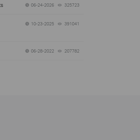
ts
06-24-2026
325723
views
10-23-2025
391041
views
06-28-2022
207782
views