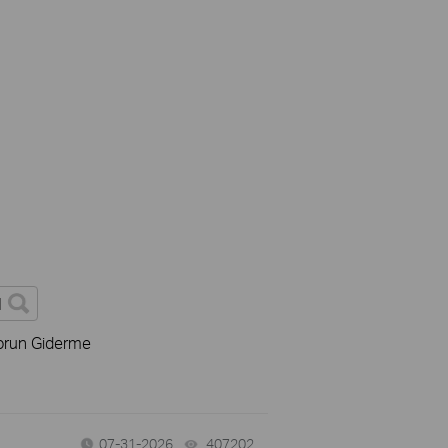
orun Giderme
07-31-2026
407202
views