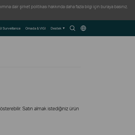
ına dair şirket politikası hakkında daha fazla bilgi için
buraya
basınız.
Arama
Konum
GI Surveillance
Omada & VIGI
Destek
Simgesi
Seçin
terebilir. Satın almak istediğiniz ürün