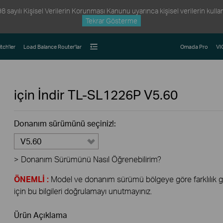
ayılı Kişisel Verilerin Korunması Kanunu uyarınca kişisel verilerin kullanım
Tekrar Gösterme
tch'ler
Load Balance Router'lar
Omada Pro
VI
için İndir
TL-SL1226P
V5.60
Donanım sürümünü seçiniz!:
V5.60
>
Donanım Sürümünü Nasıl Öğrenebilirim?
ÖNEMLİ :
Model ve donanım sürümü bölgeye göre farklılık gös
için bu bilgileri doğrulamayı unutmayınız.
Ürün Açıklama