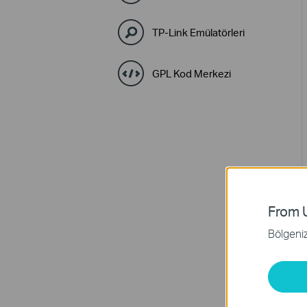
TP-Link Emülatörleri
GPL Kod Merkezi
From U
Bölgeniz 