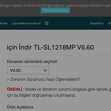
ayılı Kişisel Verilerin Korunması Kanunu uyarınca kişisel verilerin kullanım
Tekrar Gösterme
tch'ler
Load Balance Router'lar
Omada Pro
VI
için İndir
TL-SL1218MP
V6.60
Donanım sürümünü seçiniz!:
V6.60
>
Donanım Sürümünü Nasıl Öğrenebilirim?
ÖNEMLİ :
Model ve donanım sürümü bölgeye göre farklılık gös
için bu bilgileri doğrulamayı unutmayınız.
Ürün Açıklama