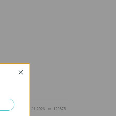
Close
tch
06-24-2026
129875
views