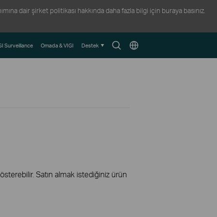
ına dair şirket politikası hakkında daha fazla bilgi için
buraya
basınız.
Arama
Konum
GI Surveillance
Omada & VIGI
Destek
Simgesi
Seçin
terebilir. Satın almak istediğiniz ürün