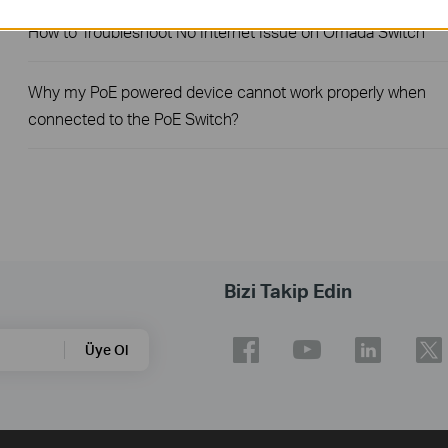
How to Troubleshoot No Internet Issue on Omada Switch
Why my PoE powered device cannot work properly when
connected to the PoE Switch?
Bizi Takip Edin
Üye Ol