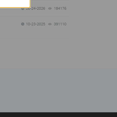
06-24-2026
184176
views
10-23-2025
391110
views