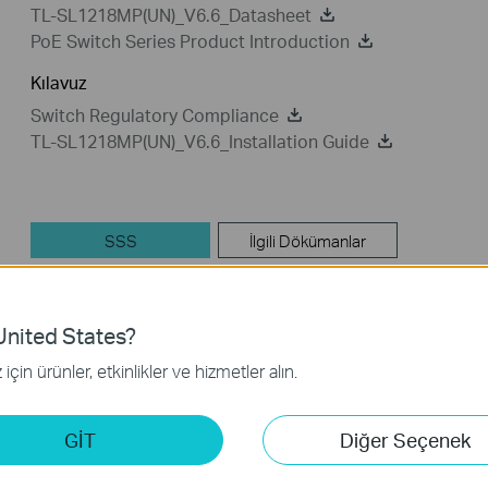
TL-SL1218MP(UN)_V6.6_Datasheet
PoE Switch Series Product Introduction
Kılavuz
Switch Regulatory Compliance
TL-SL1218MP(UN)_V6.6_Installation Guide
SSS
İlgili Dökümanlar
nited States?
Özellik Filtresi:
Hepsi
Sorun Giderme
için ürünler, etkinlikler ve hizmetler alın.
SSS
GİT
Diğer Seçenek
How to Troubleshoot Unstable Internet Issue on Omada Swi