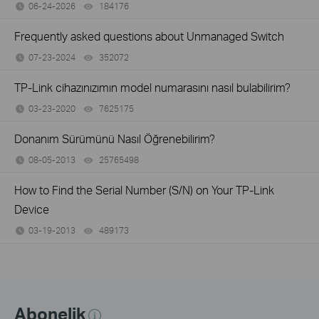
06-24-2026
184176
views
Frequently asked questions about Unmanaged Switch
07-23-2024
352072
views
TP-Link cihazınızımın model numarasını nasıl bulabilirim?
03-23-2020
7625175
views
Donanım Sürümünü Nasıl Öğrenebilirim?
08-05-2013
25765498
views
How to Find the Serial Number (S/N) on Your TP-Link
Device
03-19-2013
489173
views
Abonelik