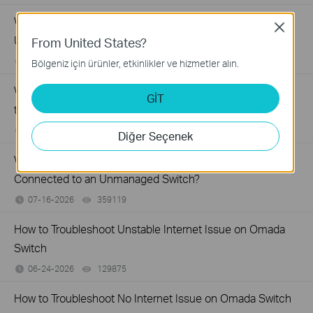
Why Are the Ethernet LED Indicators Off on My TP-Link
Close
Unmanaged Switch?
From United States?
07-17-2026
415708
views
Bölgeniz için ürünler, etkinlikler ve hizmetler alın.
What Can I Do If My PC Is Not Working When Connected
GİT
to a TP-Link Unmanaged Switch?
07-16-2026
317015
views
Diğer Seçenek
What Can I Do If My PC Has Slow Network Speed When
Connected to an Unmanaged Switch?
07-16-2026
359119
views
How to Troubleshoot Unstable Internet Issue on Omada
Switch
06-24-2026
129875
views
How to Troubleshoot No Internet Issue on Omada Switch