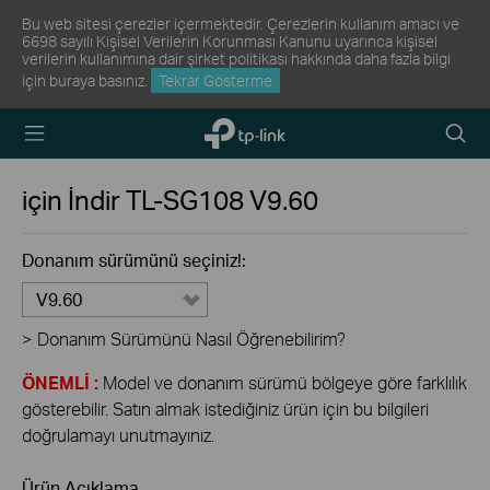
Bu web sitesi çerezler içermektedir. Çerezlerin kullanım amacı ve
6698 sayılı Kişisel Verilerin Korunması Kanunu uyarınca kişisel
verilerin kullanımına dair şirket politikası hakkında daha fazla bilgi
için
buraya
basınız.
Tekrar Gösterme
TP-Link,
Arama
Reliably
Simge
Smart
için İndir
TL-SG108
V9.60
Donanım sürümünü seçiniz!:
V9.60
>
Donanım Sürümünü Nasıl Öğrenebilirim?
ÖNEMLİ :
Model ve donanım sürümü bölgeye göre farklılık
gösterebilir. Satın almak istediğiniz ürün için bu bilgileri
doğrulamayı unutmayınız.
Ürün Açıklama