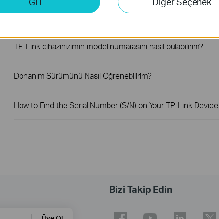
GİT
Diğer Seçenek
How to Troubleshoot No Internet Issue on Omada Switch
TP-Link cihazınızımın model numarasını nasıl bulabilirim?
Donanım Sürümünü Nasıl Öğrenebilirim?
How to Find the Serial Number (S/N) on Your TP-Link Device
Bizi Takip Edin
Üye Ol