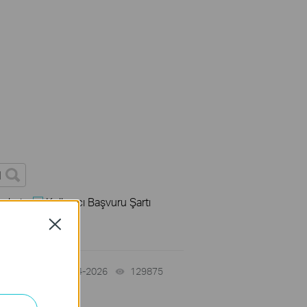
rleri
Kullanıcı Başvuru Şartı
Close
06-24-2026
129875
views