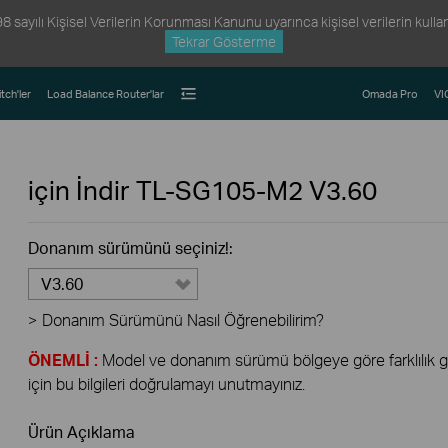
ayılı Kişisel Verilerin Korunması Kanunu uyarınca kişisel verilerin kullanım
Tekrar Gösterme
tch'ler
Load Balance Router'lar
Omada Pro
VI
için İndir
TL-SG105-M2
V3.60
Donanım sürümünü seçiniz!:
V3.60
>
Donanım Sürümünü Nasıl Öğrenebilirim?
ÖNEMLİ :
Model ve donanım sürümü bölgeye göre farklılık gös
için bu bilgileri doğrulamayı unutmayınız.
Ürün Açıklama