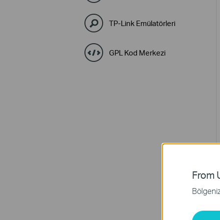
TP-Link Emülatörleri
GPL Kod Merkezi
From U
Bölgeniz 