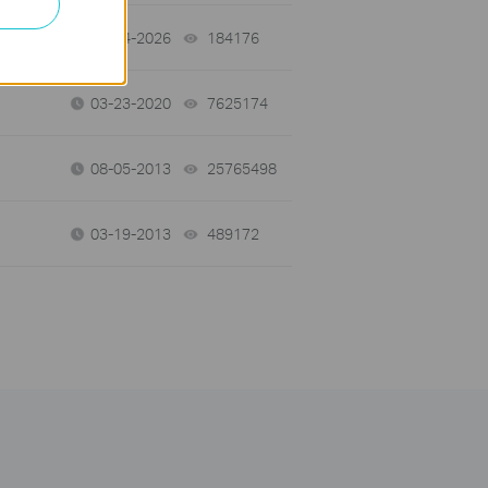
06-24-2026
184176
views
03-23-2020
7625174
views
08-05-2013
25765498
views
03-19-2013
489172
views