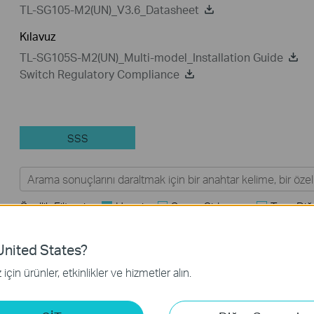
TL-SG105-M2(UN)_V3.6_Datasheet
Kılavuz
TL-SG105S-M2(UN)_Multi-model_Installation Guide
Switch Regulatory Compliance
SSS
Özellik Filtresi:
Hepsi
Sorun Giderme
Tapo Diğe
SSS
nited States?
için ürünler, etkinlikler ve hizmetler alın.
How to Troubleshoot Unstable Internet Issue on Omada
Switch