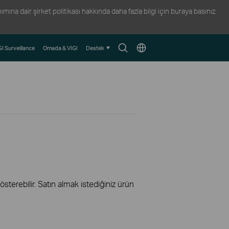
ına dair şirket politikası hakkında daha fazla bilgi için
buraya
basınız.
Arama
Konum
GI Surveillance
Omada & VIGI
Destek
Simgesi
Seçin
terebilir. Satın almak istediğiniz ürün