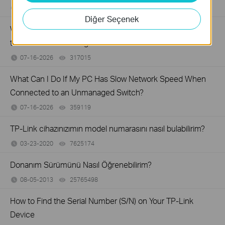
07-17-2026
415708
views
Diğer Seçenek
What Can I Do If My PC Is Not Working When Connected
to a TP-Link Unmanaged Switch?
07-16-2026
317015
views
What Can I Do If My PC Has Slow Network Speed When
Connected to an Unmanaged Switch?
07-16-2026
359119
views
TP-Link cihazınızımın model numarasını nasıl bulabilirim?
03-23-2020
7625174
views
Donanım Sürümünü Nasıl Öğrenebilirim?
08-05-2013
25765498
views
How to Find the Serial Number (S/N) on Your TP-Link
Device