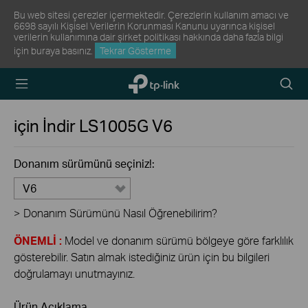
Bu web sitesi çerezler içermektedir. Çerezlerin kullanım amacı ve
6698 sayılı Kişisel Verilerin Korunması Kanunu uyarınca kişisel
verilerin kullanımına dair şirket politikası hakkında daha fazla bilgi
için
buraya
basınız.
Tekrar Gösterme
TP-Link,
Arama
Reliably
Simge
Smart
için İndir
LS1005G
V6
Donanım sürümünü seçiniz!:
V6
>
Donanım Sürümünü Nasıl Öğrenebilirim?
ÖNEMLİ :
Model ve donanım sürümü bölgeye göre farklılık
gösterebilir. Satın almak istediğiniz ürün için bu bilgileri
doğrulamayı unutmayınız.
Ürün Açıklama