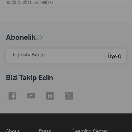
03-19-2013
489172
views
Abonelik
E-posta Adresi
Üye Ol
Bizi Takip Edin
About
Press
Learning Center