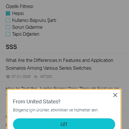
Özellik Filtresi:
Hepsi
Kullanıcı Başvuru Şartı
Sorun Giderme
Tapo Diğerleri
SSS
What Are the Differences in Features and Application
Scenarios Among Various Series Switches
07-31-2026
407202
views
How to Test the Jumbo Frame Pass-Through Feature on
Close
TP-Link Switches
From United States?
07-31-2026
287587
views
Bölgeniz için ürünler, etkinlikler ve hizmetler alın.
Why Are the Ethernet LED Indicators Off on My TP-Link
GİT
Unmanaged Switch?