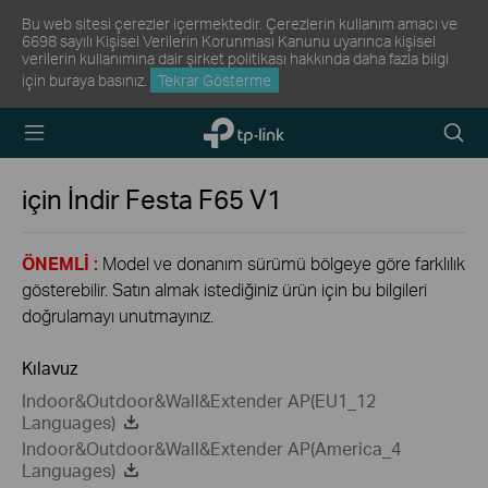
Bu web sitesi çerezler içermektedir. Çerezlerin kullanım amacı ve
6698 sayılı Kişisel Verilerin Korunması Kanunu uyarınca kişisel
verilerin kullanımına dair şirket politikası hakkında daha fazla bilgi
için
buraya
basınız.
Tekrar Gösterme
TP-Link,
Arama
Reliably
Simge
Smart
için İndir
Festa F65
V1
ÖNEMLİ :
Model ve donanım sürümü bölgeye göre farklılık
gösterebilir. Satın almak istediğiniz ürün için bu bilgileri
doğrulamayı unutmayınız.
Kılavuz
Indoor&Outdoor&Wall&Extender AP(EU1_12
Languages)
Indoor&Outdoor&Wall&Extender AP(America_4
Languages)