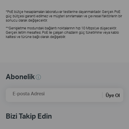
*PoE bütçe hesaplamaları laboratuvar testlerine dayanmaktadır. Gerçek PoE
güç bütçesi garanti edilmez ve müşteri sınırlamaları ve çevresel faktörlerin bir
sonucu olarak değişecektir.
**Genişletme modundaki bağlantı noktalarının hızı 10 Mbps'ye düşecektir.
Gerçek iletim mesafesi, PoE ile çalışan cihazların güç tüketimine veya kablo
kalitesi ve türüne bağlı olarak değişebilir.
Abonelik
E-posta Adresi
Üye Ol
Bizi Takip Edin