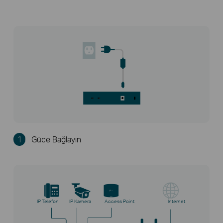
1
Güce Bağlayın
IP Telefon
IP Kamera
Access Point
İnternet