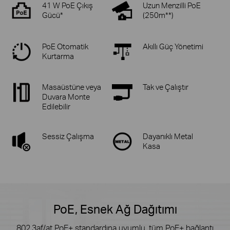
41 W PoE Çıkış
Uzun Menzilli PoE
Gücü*
(250m**)
PoE Otomatik
Akıllı Güç Yönetimi
Kurtarma
Masaüstüne veya
Tak ve Çalıştır
Duvara Monte
Edilebilir
Sessiz Çalışma
Dayanıklı Metal
Kasa
PoE, Esnek Ağ Dağıtımı
802.3af/at PoE+ standardına uyumlu, tüm PoE+ bağlantı