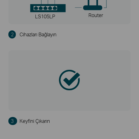
Router
LS105LP
2
Cihazları Bağlayın
3
Keyfini Çıkarın