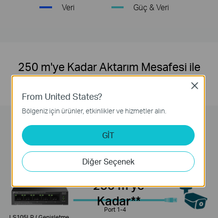
Veri
Güç & Veri
250 m'ye Kadar Aktarım Mesafesi ile
IP Gözetimi İçin İdeal
Close
From United States?
Bölgeniz için ürünler, etkinlikler ve hizmetler alın.
GİT
Genişletme Modu Düğmesi
Diğer Seçenek
250 m'ye
Kadar**
Port 1-4
LS105LP ( Genişletme