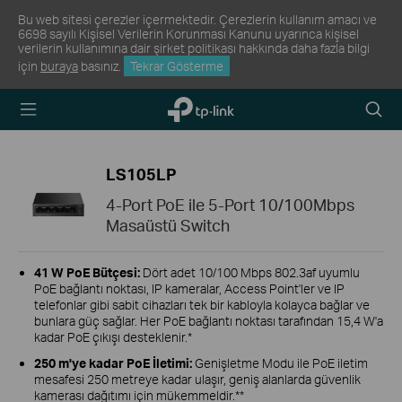
Bu web sitesi çerezler içermektedir. Çerezlerin kullanım amacı ve
6698 sayılı Kişisel Verilerin Korunması Kanunu uyarınca kişisel
verilerin kullanımına dair şirket politikası hakkında daha fazla bilgi
için
buraya
basınız.
Tekrar Gösterme
TP-Link,
Arama
Reliably
Simge
Smart
LS105LP
4-Port PoE ile 5-Port 10/100Mbps
Masaüstü Switch
41 W PoE Bütçesi:
Dört adet 10/100 Mbps 802.3af uyumlu
PoE bağlantı noktası, IP kameralar, Access Point'ler ve IP
telefonlar gibi sabit cihazları tek bir kabloyla kolayca bağlar ve
bunlara güç sağlar. Her PoE bağlantı noktası tarafından 15,4 W'a
kadar PoE çıkışı desteklenir.*
250 m'ye kadar PoE İletimi:
Genişletme Modu ile PoE iletim
mesafesi 250 metreye kadar ulaşır, geniş alanlarda güvenlik
kamerası dağıtımı için mükemmeldir.**