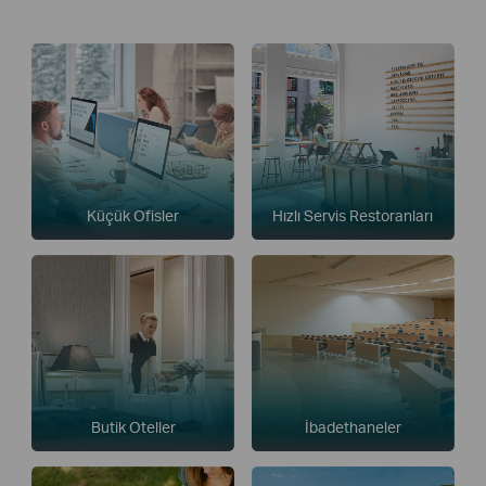
Küçük Ofisler
Hızlı Servis Restoranları
Butik Oteller
İbadethaneler