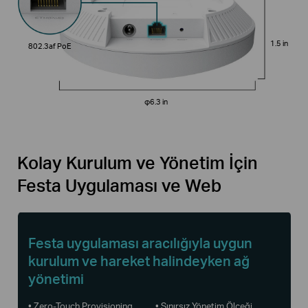
1.5 in
802.3af PoE
φ6.3 in
Kolay Kurulum ve Yönetim İçin
Festa Uygulaması ve Web
Festa uygulaması aracılığıyla uygun
kurulum ve hareket halindeyken ağ
yönetimi
• Zero-Touch Provisioning
• Sınırsız Yönetim Ölçeği