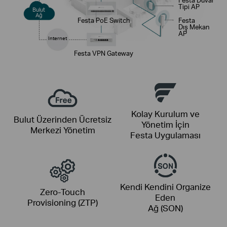
Tipi AP
Bulut
Ağ
Festa PoE Switch
Festa
Dış Mekan
AP
Internet
Festa VPN Gateway
Kolay Kurulum ve
Bulut Üzerinden Ücretsiz
Yönetim İçin
Merkezi Yönetim
Festa Uygulaması
Kendi Kendini Organize
Zero-Touch
Eden
Provisioning (ZTP)
Ağ (SON)