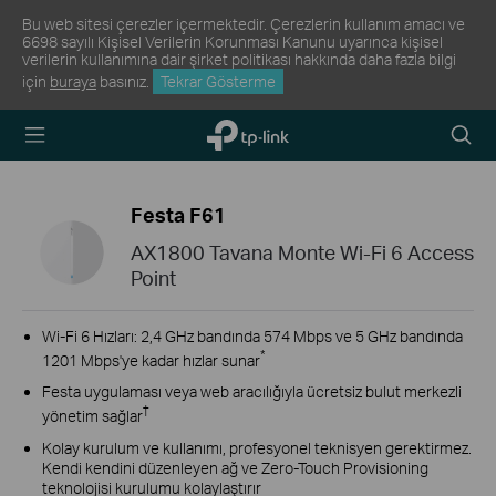
Bu web sitesi çerezler içermektedir. Çerezlerin kullanım amacı ve
6698 sayılı Kişisel Verilerin Korunması Kanunu uyarınca kişisel
verilerin kullanımına dair şirket politikası hakkında daha fazla bilgi
için
buraya
basınız.
Tekrar Gösterme
TP-Link,
Arama
Reliably
Simge
Smart
Festa F61
AX1800 Tavana Monte Wi-Fi 6 Access
Point
Wi-Fi 6 Hızları: 2,4 GHz bandında 574 Mbps ve 5 GHz bandında
*
1201 Mbps'ye kadar hızlar sunar
Festa uygulaması veya web aracılığıyla ücretsiz bulut merkezli
†
yönetim sağlar
Kolay kurulum ve kullanımı, profesyonel teknisyen gerektirmez.
Kendi kendini düzenleyen ağ ve Zero-Touch Provisioning
teknolojisi kurulumu kolaylaştırır