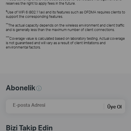
reserves the right to apply fees in the future.
‡
Use of WiFi 6 (802.11ax) and its features such as OFDMA requires clients to
support the corresponding features.
**
The actual capacity depends on the wireless environment and client traffic
and is generally less than the maximum number of client connections.
***
Coverage value is calculated based on laboratory testing. Actual coverage
is not guaranteed and will vary as a result of client limitations and
environmental factors.
Abonelik
E-posta Adresi
Üye Ol
Bizi Takip Edin