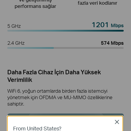
fazla veri kodlanır
performans sağlar
1201
Mbps
5 GHz
2.4 GHz
574 Mbps
Daha Fazla Cihaz İçin Daha Yüksek
Verimlilik
WiFi 6, yoğun ortamlarda birden fazla istemciyi
yönetmek için OFDMA ve MU-MIMO özelliklerine
sahiptir.
Close
From United States?