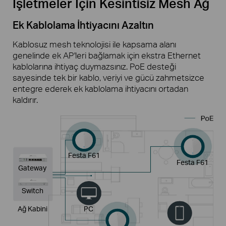
İşletmeler İçin Kesintisiz Mesh Ağ
Ek Kablolama İhtiyacını Azaltın
Kablosuz mesh teknolojisi ile kapsama alanı
genelinde ek AP'leri bağlamak için ekstra Ethernet
kablolarına ihtiyaç duymazsınız. PoE desteği
sayesinde tek bir kablo, veriyi ve gücü zahmetsizce
entegre ederek ek kablolama ihtiyacını ortadan
kaldırır.
Festa F61
Festa F61
Gateway
Switch
Ağ Kabini
PC