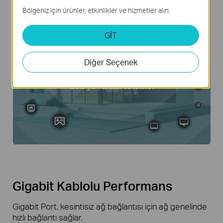
Bölgeniz için ürünler, etkinlikler ve hizmetler alın.
GİT
Diğer Seçenek
MU-MIMO
OFDMA
250'ye Kadar İstemci
Gigabit Kablolu Performans
Gigabit Port, kesintisiz ağ bağlantısı için ağ genelinde
hızlı bağlantı sağlar.