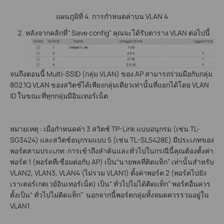
แผนภูมิที่ 4. การกำหนดค่าบน VLAN 4
หลังจากคลิกที่“ Save config” คุณจะได้รับตาราง VLAN ต่อไปนี้
จนถึงตอนนี้ Multi-SSID (กลุ่ม VLAN) ของ AP สามารถร่วมมือกับกลุ่ม
802.1Q VLAN ของสวิตช์ได้เพียงกลุ่มเดียวเท่านั้นที่แยกได้โดย VLAN
ID ในขณะที่ทุกกลุ่มมีอินเทอร์เน็ต
หมายเหตุ : เมื่อกำหนดค่า 3 สวิตช์ TP-Link แบบอนุกรม (เช่น TL-
SG3424) และสวิตช์อนุกรมแบบ 5 (เช่น TL-SL5428E) มีประเภทของ
พอร์ตสามประเภท: การเข้าถึงลำต้นและทั่วไปในกรณีนี้คุณต้องตั้งค่า
พอร์ต 1 (พอร์ตที่เชื่อมต่อกับ AP) เป็น“นายพลที่ติดแท็ก” เท่านั้นสำหรับ
VLAN2, VLAN3, VLAN4 (ไม่รวม VLAN1) ตั้งค่าพอร์ต 2 (พอร์ตไปยัง
เราเตอร์เกตเวย์อินเทอร์เน็ต) เป็น“ ทั่วไปไม่ได้ติดแท็ก” พอร์ตอื่นควร
ตั้งเป็น“ ทั่วไปไม่ติดแท็ก” นอกจากนี้พอร์ตกลุ่มทั้งหมดควรรวมอยู่ใน
VLAN1