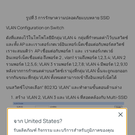
รูปที่ 3 การรักษาความปลอดภัยแบบหลาย SSID
VLAN Configuration on Switch
ดังที่แสดงไว้ในโทโพโลยีมีกลุ่ม VLAN 4 กลุ่มที่กำหนดค่าไว้บนสวิตช์
และทั้ง AP และเราเตอร์เกตเวย์อินเทอร์เน็ตเชื่อมต่อกับพอร์ตสวิตช์
เราจะสมมติว่า AP เชื่อมต่อกับพอร์ต 1 และ เราเตอร์เกตเวย์
อินเทอร์เน็ตเชื่อมต่อ ถึงพอร์ต 2 , vlan1 รวมถึงพอร์ต 1,2,3,4; VLAN 2
รวมพอร์ต 1,2,5,6; VLAN 3 รวมพอร์ต 1,2,7,8; VLAN 4 มีพอร์ต 1,2,9,10
หลังจากการกำหนดค่าบนสวิตช์เรามุ่งที่กลุ่ม VLAN นั้นจะถูกแยกออก
จากกันขณะที่กลุ่ม VLAN ทั้งหมดสามารถเข้าถึงอินเทอร์เน็ตได้
บนสวิตช์โปรดเลือก“ 802.1Q VLAN” และทำตามขั้นตอนด้านล่าง
สร้าง VLAN 2, VLAN 3 และ VLAN 4 ที่สอดคล้องกับ Multi-SSID
Close
จาก United States?
รับผลิตภัณฑ์ กิจกรรม และบริการสำหรับภูมิภาคของคุณ