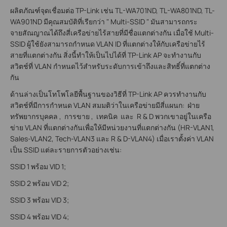
ผลิตภัณฑ์จุดเชื่อมต่อ TP-Link เช่น TL-WA701ND, TL-WA801ND, TL-
WA901ND มีคุณสมบัติที่เรียกว่า " Multi-SSID " มันสามารถกระ
จายสัณญาณได้ถึงสี่เครือข่ายไร้สายที่มีชื่อแตกต่างกัน เมื่อใช้ Multi-
SSID ผู้ใช้ยังสามารถกำหนด VLAN ID ที่แตกต่างให้กับเครือข่ายไร้
สายที่แตกต่างกัน สิ่งนี้ทำให้เป็นไปได้ที่ TP-Link AP จะทำงานกับ
สวิตช์ที่ VLAN กำหนดไว้สำหรับระดับการเข้าถึงและสิทธิ์ที่แตกต่าง
กัน
ด้านล่างเป็นโทโพโลยีพื้นฐานของวิธีที่ TP-Link AP ควรทำงานกับ
สวิตช์ที่มีการกำหนด VLAN สมมติว่าในเครือข่ายมีสี่แผนก: ฝ่าย
ทรัพยากรบุคคล , การขาย , เทคนิค และ R & D พวกเขาอยู่ในเครือ
ข่าย VLAN ที่แตกต่างกันเพื่อให้มีหน่วยงานที่แตกต่างกัน (HR-VLAN1,
Sales-VLAN2, Tech-VLAN3 และ R & D-VLAN4) เมื่อเราตั้งค่า VLAN
เป็น SSID แต่ละรายการตัวอย่างเช่น:
SSID 1 พร้อม VID 1;
SSID 2 พร้อม VID 2;
SSID 3 พร้อม VID 3;
SSID 4 พร้อม VID 4;