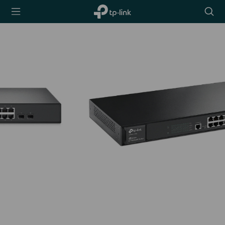
TP-Link,
Searc
Reliably
icon
Smart