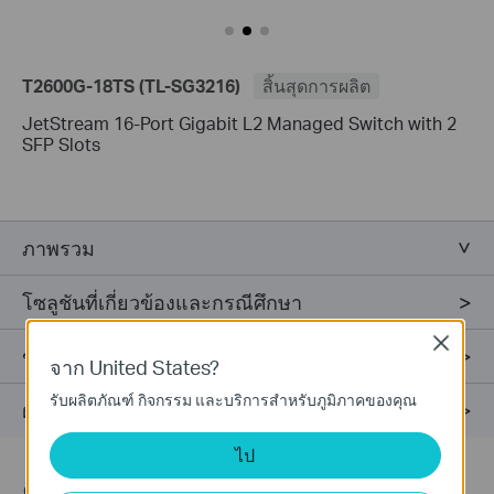
T2600G-18TS (TL-SG3216)
สิ้นสุดการผลิต
JetStream 16-Port Gigabit L2 Managed Switch with 2
SFP Slots
ภาพรวม
โซลูชันที่เกี่ยวข้องและกรณีศึกษา
Close
ข้อมูลจำเพาะ
จาก United States?
รับผลิตภัณฑ์ กิจกรรม และบริการสำหรับภูมิภาคของคุณ
ฝ่ายสนับสนุน
ไป
ติดตามข้อมูลข่าวสาร