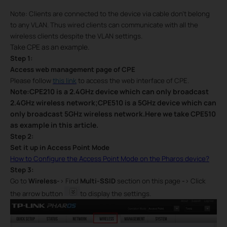
Note: Clients are connected to the device via cable don't belong
to any VLAN. Thus wired clients can communicate with all the
wireless clients despite the VLAN settings.
Take CPE as an example.
Step 1:
Access web management page of CPE
Please follow
this link
to access the web interface of CPE.
Note:CPE210 is a 2.4GHz device which can only broadcast
2.4GHz wireless network;CPE510 is a 5GHz device which can
only broadcast 5GHz wireless network.Here we take CPE510
as example in this article.
Step
2
:
Set it up in Access Point Mode
How to Configure the Access Point Mode on the Pharos device?
Step
3
:
Go to
Wireless
-
>
Find
Multi-SSID
section on this page
-
>
Click
the arrow button
to display the settings.