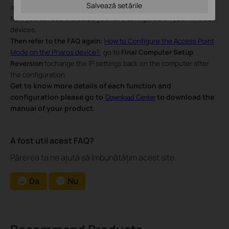
Salvează setările
and VLAN
.
Now you can see the SSIDs you have configured on
your
wireless
device
s.
Then refer to the FAQ again:
How to Configure the Access Point
Mode on the Pharos device?
, go to
Final Computer Setup
Reversion
to
change the IP settings back on the computer after
the configuration.
Get to know more details of each function and
configuration please go to
to download the
Download Center
manual of your product.
A fost util acest FAQ?
Părerea ta ne ajută să îmbunătățim acest site.
Da
Nu