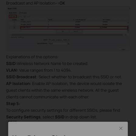
Broadcast and AP Isolation
-
>
OK
Explanations of the options:
SSID:
Wireless Network Name to be created.
VLAN:
Value ranges from 1 to 4094.
SSID Broadcast
: Select whether to broadcast this SSID or not.
AP Isolation:
Enable AP Isolation, the device would isolate the
guest clients within the same wireless network. All the guest
clients cannot communicate with each other.
Step
5
:
To configure security settings for different SSIDs, please find
Security Settings
, select
SSID
in drop down list.
Close