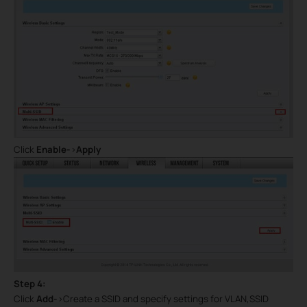
Click
Enable
-
>
Apply
Step
4
:
Click
Add-
>
Create a SSID and specify settings for VLAN,SSID