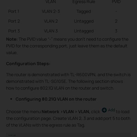
VLAN
Egress Rule
PVID
Port 1
VLAN 2-3
Tagged
-
Port 2
VLAN 2
Untagged
2
Port 3
VLAN 3
Untagged
3
Note:
The PVID value “-” means you don’t need to configure the
PVID for the corresponding port, just leave them as the default
value.
Configuration Steps:
The router is demonstrated with TL-R600VPN, and the switch is
demonstrated with TL-SG105E. The following section shows
how to configure 802.1Q VLAN on the router and switch.
Configuring 80.21Q VLAN on the router
Choose the menu
Network >VLAN > VLAN,
click
to load
the configuration page. Create VLAN 2, 3 and add port 5 to both
of the VLANs with the egress rule as Tag.