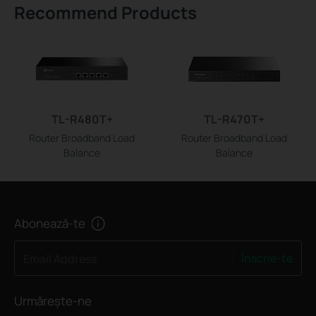
Recommend Products
TL-R480T+
TL-R470T+
Router Broadband Load
Router Broadband Load
Balance
Balance
Abonează-te
Înscrie-te
Email Address
Urmărește-ne