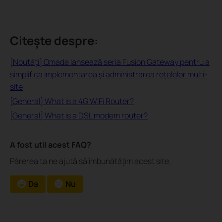
Citește despre:
[Noutăți] Omada lansează seria Fusion Gateway pentru a
simplifica implementarea și administrarea rețelelor multi-
site
[General] What is a 4G WiFi Router?
[General] What is a DSL modem router?
A fost util acest FAQ?
Părerea ta ne ajută să îmbunătățim acest site.
Da
Nu