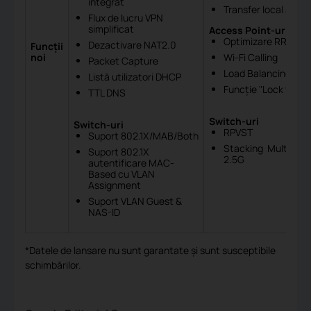
integrat
Transfer local al ow
Flux de lucru VPN
simplificat
Access Point-uri
Optimizare RRM
Dezactivare NAT2.0
Funcții
noi
Wi-Fi Calling
Packet Capture
Load Balancing
Listă utilizatori DHCP
Funcție "Lock to AP
TTL DNS
Switch-uri
Switch-uri
RPVST
Suport 802.1X/MAB/Both
Stacking Multi-Mo
Suport 802.1X
2.5G
autentificare MAC-
Based cu VLAN
Assignment
Suport VLAN Guest &
NAS-ID
*Datele de lansare nu sunt garantate și sunt susceptibile
schimbărilor.