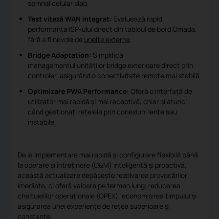
semnal celular slab.
Test viteză WAN integrat:
Evaluează rapid
performanța ISP-ului direct din tabloul de bord Omada,
fără a fi nevoie de
unelte externe
.
Bridge Adaptation:
Simplifică
managementul unităților bridge exterioare direct prin
controler, asigurând o conectivitate remote mai stabilă.
Optimizare PWA Performance:
Oferă o interfață de
utilizator mai rapidă și mai receptivă, chiar și atunci
când gestionați rețelele prin conexiuni lente sau
instabile.
De la implementare mai rapidă și configurare flexibilă până
la operare și întreținere (O&M) inteligentă și proactivă,
această actualizare depășește rezolvarea provocărilor
imediate, ci oferă valoare pe termen lung: reducerea
cheltuielilor operaționale (OPEX), economisirea timpului și
asigurarea unei experiențe de rețea superioare și
constante.