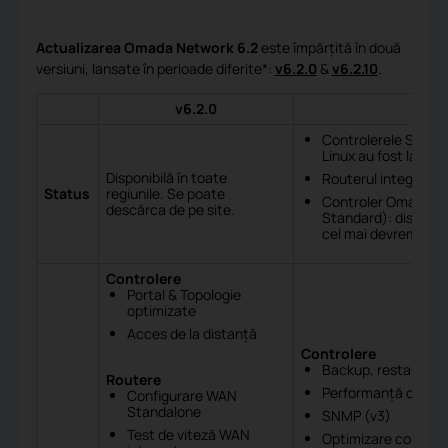
Actualizarea Omada Network 6.2
este împărțită în două
versiuni, lansate în perioade diferite*:
v6.2.0
&
v6.2.10
.
v6.2.0
Controlerele Softw
Linux au fost lansat
Disponibilă în toate
Routerul integrat (
Status
regiunile. Se poate
Controler Omada Cl
descărca de pe site.
Standard): disponibil 
cel mai devreme;
Controlere
Portal & Topologie
optimizate
Acces de la distanță
Controlere
Backup, restaurare 
Routere
Performanță optimiz
Configurare WAN
Standalone
SNMP (v3)
Test de viteză WAN
Optimizare configu