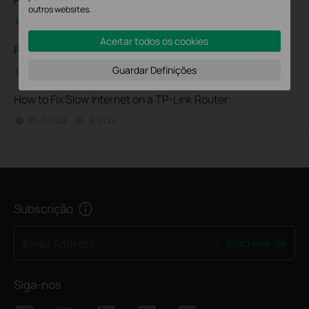
Router
outros websites.
02-03-2026
34860
views
Aceitar todos os cookies
Por que não consigo aceder ao site tplinkwifi.net?
Guardar Definições
12-30-2025
16289804
views
How to Fix Slow Internet on a TP-Link Router
05-11-2018
873724
views
Subscrição
Inscreva-se
Email Address
Siga-nos