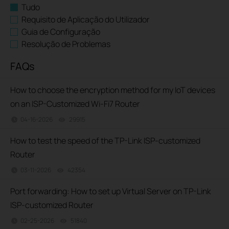
Tudo
Requisito de Aplicação do Utilizador
Guia de Configuração
Resolução de Problemas
FAQs
How to choose the encryption method for my IoT devices
on an ISP-Customized Wi-Fi7 Router
04-16-2026
29915
views
How to test the speed of the TP-Link ISP-customized
Router
03-11-2026
42354
views
Port forwarding: How to set up Virtual Server on TP-Link
ISP-customized Router
02-25-2026
51840
views