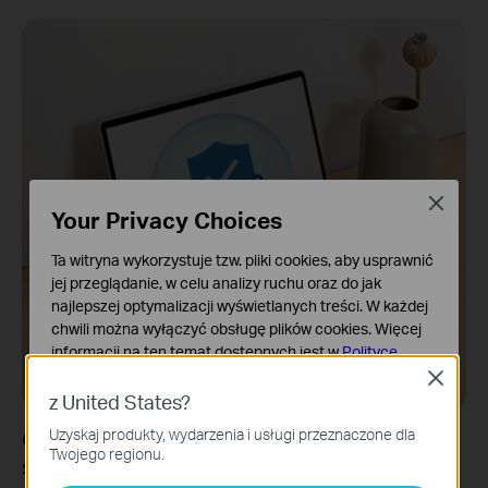
Close
Your Privacy Choices
Ta witryna wykorzystuje tzw. pliki cookies, aby usprawnić
jej przeglądanie, w celu analizy ruchu oraz do jak
najlepszej optymalizacji wyświetlanych treści. W każdej
chwili można wyłączyć obsługę plików cookies. Więcej
informacji na ten temat dostępnych jest w
Polityce
prywatności
Close
z United States?
Podstawowe Cookies
Uzyskaj produkty, wydarzenia i usługi przeznaczone dla
Ochrona przed atakami na dane
Te pliki cookies niezbędne są do poprawnego działania
Twojego regionu.
witryny i nie moga zostać wyłączone.
świadczona przez AWS