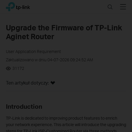
Click
Search
Menu
TP-Link, Reliably Smart
to
skip
the
Upgrade the Firmware of TP-Link
navigation
Aginet Router
bar
User Application Requirement
Zaktualizowano w dniu 04-07-2026 09:24:52 AM
31172
Ten artykuł dotyczy:
Introduction
TP-Link is dedicated to improving product features to enrich
your network experience. This article will introduce the upgrading
steps for TP-Link ISP-Customized Router via three methods.