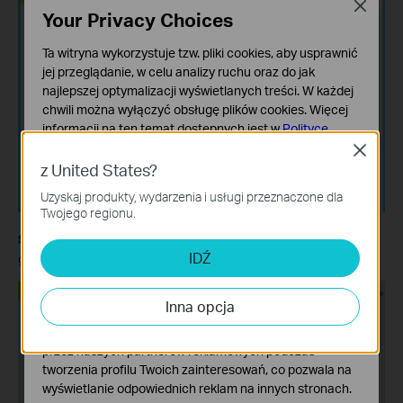
Close
Your Privacy Choices
Ta witryna wykorzystuje tzw. pliki cookies, aby usprawnić
jej przeglądanie, w celu analizy ruchu oraz do jak
najlepszej optymalizacji wyświetlanych treści. W każdej
chwili można wyłączyć obsługę plików cookies. Więcej
informacji na ten temat dostępnych jest w
Polityce
prywatności
Close
z United States?
Podstawowe Cookies
Uzyskaj produkty, wydarzenia i usługi przeznaczone dla
Te pliki cookies niezbędne są do poprawnego działania
Twojego regionu.
witryny i nie moga zostać wyłączone.
Step
4.
After the upgrade, please wait till the LED turns solid
Cookies dotyczące analizy i marketingu
IDŹ
green/white.
Analiza - Te pliki Cookies są wykorzystywane w celu
analizy ruchu na naszej stronie, co umożliwia poprawę i
Inna opcja
dostosowanie wyświetlanych treści.
Marketing - Te pliki Cookies mogą być wykorzystywane
przez naszych partnerów reklamowych podczas
tworzenia profilu Twoich zainteresowań, co pozwala na
wyświetlanie odpowiednich reklam na innych stronach.