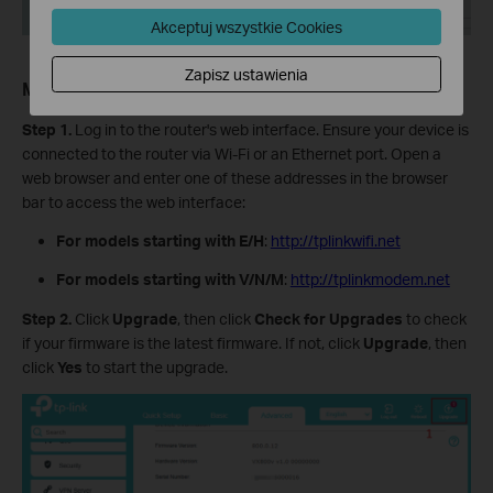
Akceptuj wszystkie Cookies
Zapisz ustawienia
Method
3
: Online upgrade via web management page
Step
1.
Log in to the router's web interface. Ensure your device is
connected to the router via Wi-Fi or an Ethernet port. Open a
web browser and enter one of these addresses in the browser
bar to access the web interface:
For models starting with E/H
:
http://tplinkwifi.net
For models starting with V/N/M
:
http://tplinkmodem.net
Step
2.
Click
Upgrade
, then click
Check for Upgrades
to check
if your firmware is the latest firmware. If not, click
Upgrade
, then
click
Yes
to start the upgrade.