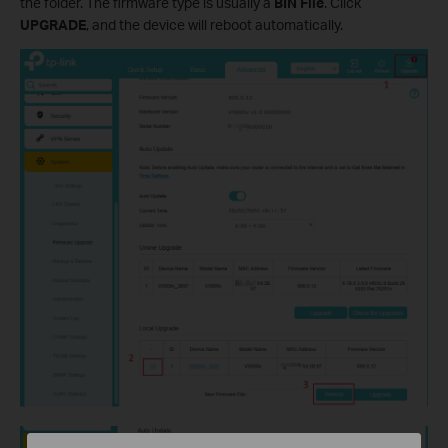
the folder. The firmware type is usually a
BIN File
. Click
UPGRADE
, and the device will reboot automatically.