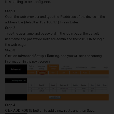
this setting to be configured.
Step 1
Open the web browser and type the IP address of the device in the
address bar (default is 192.168.1.1). Press
Enter
.
Step 2
Type the username and password in the login page, the default
username and password both are
admin
and then
click
OK
to login
the web page.
Step 3
Click on
Advanced Setup
->
Routing
, and you will see the routing
information in the next screen.
Step 4
Click
ADD ROUTE
button to add a new route and then
Save
.