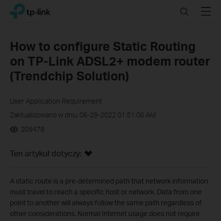
Click
Search
Menu
TP-Link, Reliably Smart
to
skip
the
How to configure Static Routing
navigation
on TP-Link ADSL2+ modem router
bar
(Trendchip Solution)
User Application Requirement
Zaktualizowano w dniu 06-29-2022 01:51:06 AM
209478
Ten artykuł dotyczy:
A static route is a pre-determined path that network information
must travel to reach a specific host or network. Data from one
point to another will always follow the same path regardless of
other considerations. Normal Internet usage does not require