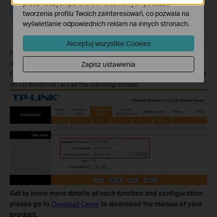
przez naszych partnerów reklamowych podczas
tworzenia profilu Twoich zainteresowań, co pozwala na
wyświetlanie odpowiednich reklam na innych stronach.
Akceptuj wszystkie Cookies
In order to make computers access the Local Network, we need to
set a static routing on the TD-W8951ND and the packets requiring
Zapisz ustawienia
for Local Network access will be forwarded to Router 2. The settings
on TD-W8951ND are as the following screen:
Get to know more details of each function and configuration
please go to
to download the manual of your
Download Center
product.