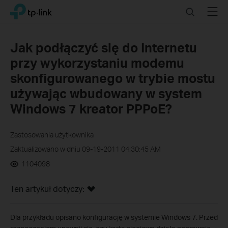
Click
Search
Menu
TP-Link, Reliably Smart
to
skip
the
Jak podłączyć się do Internetu
navigation
przy wykorzystaniu modemu
bar
skonfigurowanego w trybie mostu
używając wbudowany w system
Windows 7 kreator PPPoE?
Zastosowania użytkownika
Zaktualizowano w dniu 09-19-2011 04:30:45 AM
1104098
Ten artykuł dotyczy:
Dla przykładu opisano konfigurację w systemie Windows 7. Przed