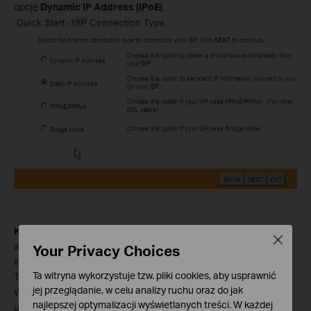
opcję
Dynamic IP Address (IPoE)
.
Krok 5
Wprowadź swój numer VPI/VCI, parametry IP i zaznacz
Close
właściwy
Connection Type
. Po sprawdzeniu wprowadzonych
Your Privacy Choices
informacji, naciśnij przycisk
NEXT
.
Ta witryna wykorzystuje tzw. pliki cookies, aby usprawnić
To istotne, aby na tej stronie dane były wprowadzone poprawnie.
jej przeglądanie, w celu analizy ruchu oraz do jak
W przypadku wątpliwości, należy skontaktować się z dostawcą
najlepszej optymalizacji wyświetlanych treści. W każdej
usług internetowych.