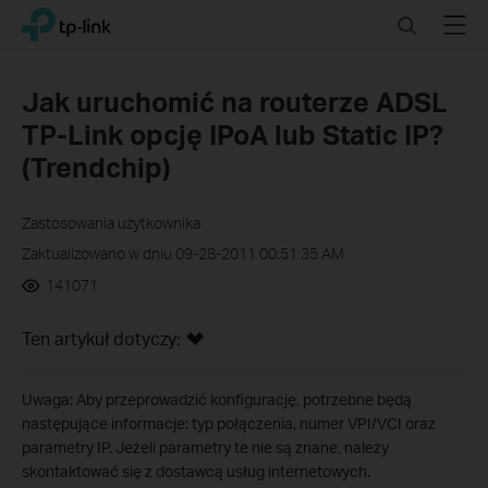
Click
Search
Menu
TP-Link, Reliably Smart
to
skip
the
Jak uruchomić na routerze ADSL
navigation
TP-Link opcję IPoA lub Static IP?
bar
(Trendchip)
Zastosowania użytkownika
Zaktualizowano w dniu 09-28-2011 00:51:35 AM
141071
Ten artykuł dotyczy:
Uwaga: Aby przeprowadzić konfigurację, potrzebne będą
następujące informacje: typ połączenia, numer VPI/VCI oraz
parametry IP. Jeżeli parametry te nie są znane, należy
skontaktować się z dostawcą usług internetowych.