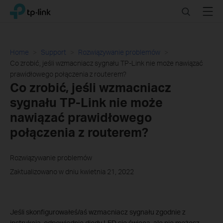
Click
Search
Menu
TP-Link, Reliably Smart
to
skip
the
navigation
Home
Support
Rozwiązywanie problemów
bar
Co zrobić, jeśli wzmacniacz sygnału TP-Link nie może nawiązać
prawidłowego połączenia z routerem?
Co zrobić, jeśli wzmacniacz
sygnału TP-Link nie może
nawiązać prawidłowego
połączenia z routerem?
Rozwiązywanie problemów
Zaktualizowano w dniu kwietnia 21, 2022
Jeśli skonfigurowałeś/aś wzmacniacz sygnału zgodnie z
instrukcją, odpowiednie diody LED się świecą, ale nie możesz