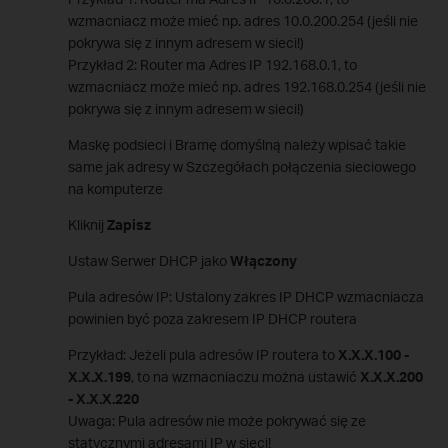
wzmacniacz może mieć np. adres 10.0.200.254 (jeśli nie
pokrywa się z innym adresem w sieci!)
Przykład 2: Router ma Adres IP 192.168.0.1, to
wzmacniacz może mieć np. adres 192.168.0.254 (jeśli nie
pokrywa się z innym adresem w sieci!)
Maskę podsieci i Bramę domyślną należy wpisać takie
same jak adresy w Szczegółach połączenia sieciowego
na komputerze
Kliknij
Zapisz
Ustaw Serwer DHCP jako
Włączony
Pula adresów IP: Ustalony zakres IP DHCP wzmacniacza
powinien być poza zakresem IP DHCP routera
Przykład: Jeżeli pula adresów IP routera to
X.X.X.100 -
X.X.X.199
, to na wzmacniaczu można ustawić
X.X.X.200
- X.X.X.220
Uwaga: Pula adresów nie może pokrywać się ze
statycznymi adresami IP w sieci!