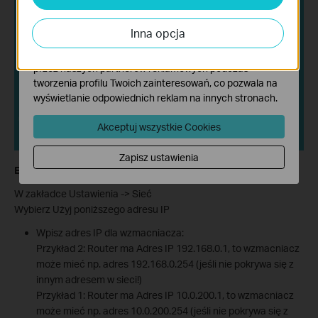
Analiza - Te pliki Cookies są wykorzystywane w celu
analizy ruchu na naszej stronie, co umożliwia poprawę i
Inna opcja
dostosowanie wyświetlanych treści.
Marketing - Te pliki Cookies mogą być wykorzystywane
przez naszych partnerów reklamowych podczas
tworzenia profilu Twoich zainteresowań, co pozwala na
wyświetlanie odpowiednich reklam na innych stronach.
Akceptuj wszystkie Cookies
Zapisz ustawienia
Etap 1:
W zakładce Ustawienia -> Sieć
Wybierz Użyj poniższego adresu IP
Wpisz adres IP dla wzmacniacza:
Przykład 2: Router ma Adres IP 192.168.0.1, to wzmacniacz
może mieć np. adres 192.168.0.254 (jeśli nie pokrywa się z
innym adresem w sieci!)
Przykład 1: Router ma Adres IP 10.0.200.1, to wzmacniacz
może mieć np. adres 10.0.200.254 (jeśli nie pokrywa się z