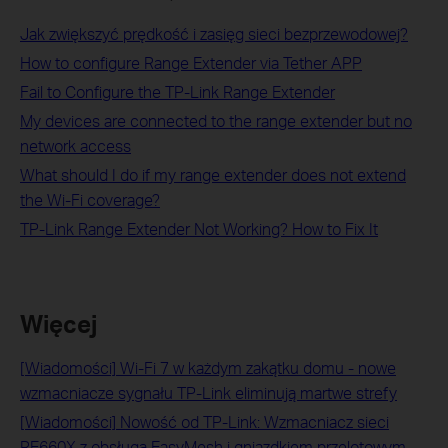
Jak zwiększyć prędkość i zasięg sieci bezprzewodowej?
How to configure Range Extender via Tether APP
Fail to Configure the TP-Link Range Extender
My devices are connected to the range extender but no
network access
What should I do if my range extender does not extend
the Wi-Fi coverage?
TP-Link Range Extender Not Working? How to Fix It
Więcej
[Wiadomości] Wi-Fi 7 w każdym zakątku domu - nowe
wzmacniacze sygnału TP‑Link eliminują martwe strefy
[Wiadomości] Nowość od TP-Link: Wzmacniacz sieci
RE660X z obsługą EasyMesh i gniazdkiem przelotowym