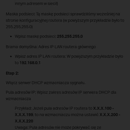
innym adresem w sieci!)
Maska podsieci: Tą maskę podsieci sprawdziliśmy wcześniej na
stronie konfiguracyjnej routera (w powyższym przykładzie było to
255.255.255.0)
Wpisz maskę podsieci:
255.255.255.0
Brama domyślna: Adres IP LAN routera głównego
Wpisz adres IP LAN routera: W powyższym przykładzie było
to
192.168.0.1
Etap 2:
Włącz serwer DHCP wzmacniacza sygnału.
Pula adresów IP: Wpisz zakres adresów IP serwera DHCP dla
wzmacniacza
Przykład: Jeżeli pula adresów IP routera to
X.X.X.100 -
X.X.X.199
, to na wzmacniaczu można ustawić
X.X.X.200 -
X.X.X.220
Uwaga: Pula adresów nie może pokrywać się ze