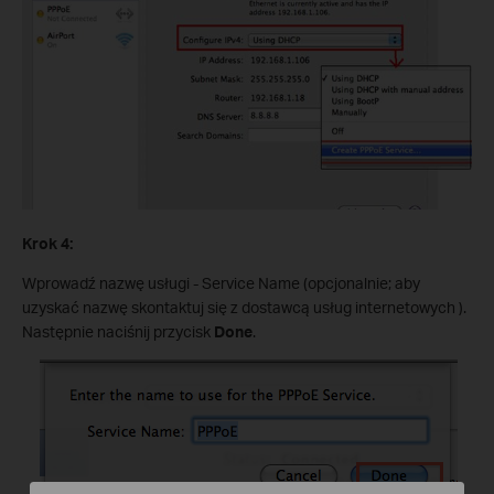
Krok 4:
Wprowadź nazwę usługi - Service Name (opcjonalnie; aby
uzyskać nazwę skontaktuj się z dostawcą usług internetowych ).
Następnie naciśnij przycisk
Done
.