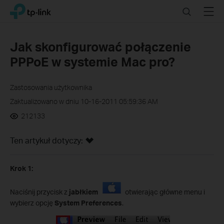
Click
Search
Menu
TP-Link, Reliably Smart
to
skip
the
Jak skonfigurować połączenie
navigation
PPPoE w systemie Mac pro?
bar
Zastosowania użytkownika
Zaktualizowano w dniu 10-16-2011 05:59:36 AM
212133
Ten artykuł dotyczy:
Krok 1:
Naciśnij przycisk z
jabłkiem
otwierając główne menu i
wybierz opcję
System Preferences
.