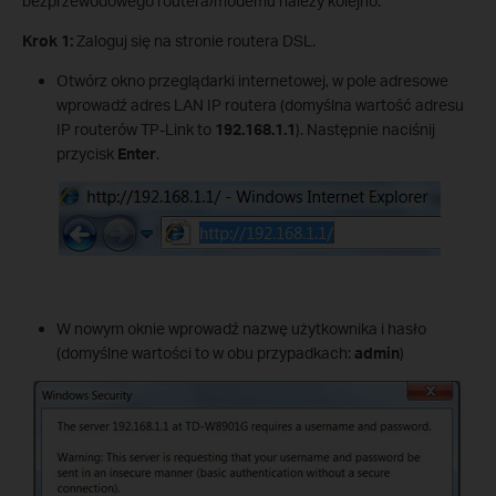
bezprzewodowego routera/modemu należy kolejno:
Krok 1:
Zaloguj się na stronie routera DSL.
Otwórz okno przeglądarki internetowej, w pole adresowe
wprowadź adres LAN IP routera (domyślna wartość adresu
IP routerów TP-Link to
192.168.1.1
). Następnie naciśnij
przycisk
Enter
.
W nowym oknie wprowadź nazwę użytkownika i hasło
(domyślne wartości to w obu przypadkach:
admin
)