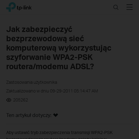
Click
Search
Menu
TP-Link, Reliably Smart
to
skip
the
Jak zabezpieczyć
navigation
bezprzewodową sieć
bar
komputerową wykorzystując
szyforwanie WPA2-PSK
routera/modemu ADSL?
Zastosowania użytkownika
Zaktualizowano w dniu 09-29-2011 05:14:47 AM
205262
Ten artykuł dotyczy:
Aby ustawić tryb zabezpieczenia transmisji WPA2-PSK