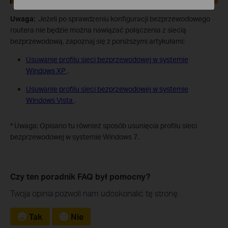
Uwaga:
Jeżeli po sprawdzeniu konfiguracji bezprzewodowego
routera nie będzie można nawiązać połączenia z siecią
bezprzewodową, zapoznaj się z poniższymi artykułami:
Usuwanie profilu sieci bezprzewodowej w systemie
Windows XP
.
Usuwanie profilu sieci bezprzewodowej w systemie
Windows Vista
.
* Uwaga: Opisano tu również sposób usunięcia profilu sieci
bezprzewodowej w systemie Windows 7.
Czy ten poradnik FAQ był pomocny?
Twoja opinia pozwoli nam udoskonalić tę stronę.
Tak
Nie