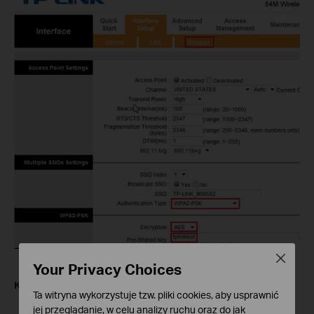
Close
Your Privacy Choices
Krok 3:
Ta witryna wykorzystuje tzw. pliki cookies, aby usprawnić
jej przeglądanie, w celu analizy ruchu oraz do jak
Z rozwijanej listy typów uwierzytelniania
Authentication