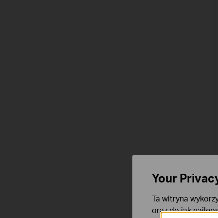
Your Privac
Ta witryna wykorzy
oraz do jak najlep