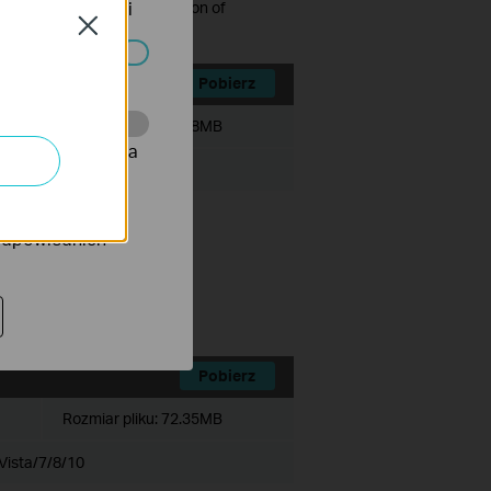
tyce prywatności
grading to the latest version of
Close
ać wyłączone.
Pobierz
Rozmiar pliku:
47.68MB
onie, co umożliwia
rów reklamowych
 odpowiednich
trol v1.
uding v1 devices).
this software.
Pobierz
Rozmiar pliku:
72.35MB
Vista/7/8/10