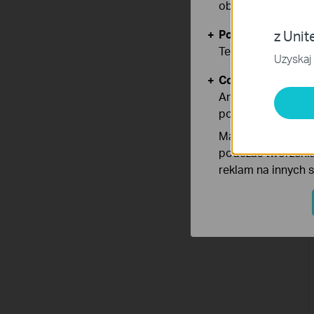
obsługę plików co
Podstawowe Cook
z Unit
Te pliki cookies 
Uzyskaj 
Cookies dotyczące
Analiza - Te pliki
poprawę i dostoso
Marketing - Te pl
podczas tworzenia
reklam na innych 