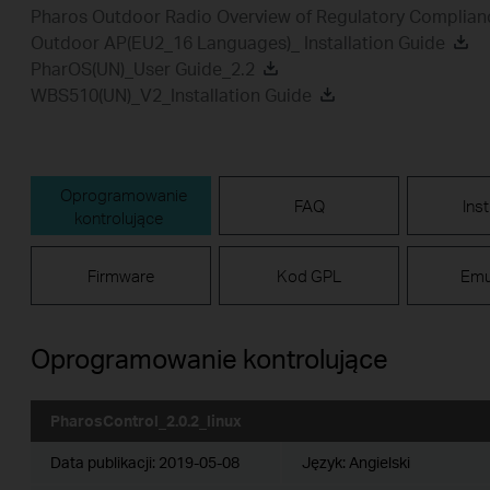
Pharos Outdoor Radio Overview of Regulatory Complian
Outdoor AP(EU2_16 Languages)_ Installation Guide
PharOS(UN)_User Guide_2.2
WBS510(UN)_V2_Installation Guide
Oprogramowanie
FAQ
Ins
kontrolujące
Firmware
Kod GPL
Emu
Oprogramowanie kontrolujące
PharosControl_2.0.2_linux
Data publikacji:
2019-05-08
Język:
Angielski