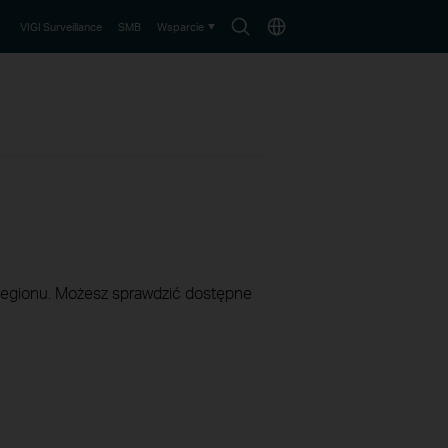
Wyszukaj
Wybierz
VIGI Surveillance
SMB
Wsparcie
lokalizację
 regionu. Możesz sprawdzić dostępne