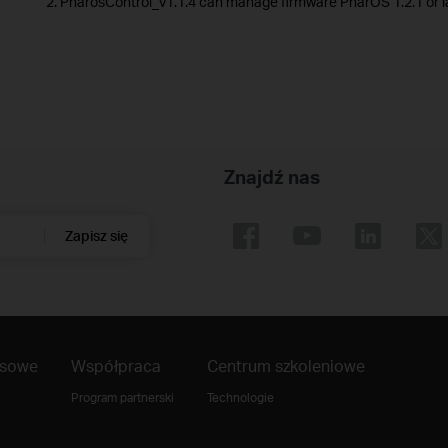
2. PharosControl_v1.1.4 can manage firmware PharOS 1.2.1 or la
Znajdź nas
Zapisz się
asowe
Współpraca
Centrum szkoleniowe
Program partnerski
Technologie