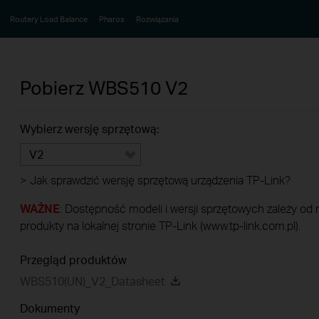
Routery Load Balance
Pharos
Rozwiązania
Pobierz
WBS510
V2
Wybierz wersję sprzętową:
V2
>
Jak sprawdzić wersję sprzętową urządzenia TP-Link?
WAŻNE
: Dostępność modeli i wersji sprzętowych zależy od
produkty na lokalnej stronie TP-Link (www.tp-link.com.pl).
Przegląd produktów
WBS510(UN)_V2_Datasheet
Dokumenty