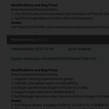
Modifications and Bug Fixes:
New Features/Enhancements:
1. Use the B/S structure and inherit the functions of PharOS Con
2. Add the Google Map and some other new functions.
Notes:
For PharOS CPE/WBS series wireless broadband products (includ
PharosControl_V1.1.4
Data publikacji:
2016-12-29
Język:
Angielski
System operacyjny: Win2000/XP/2003/Vista/7/8/8.1/10
Modifications and Bug Fixes:
New Features/Enhancements:
1. Support creating task based on group.
2. Add SSL encryption option in Mail setting.
3. Enlarge subnet mask length in IPScan to 21 bits.
4. Support login method of GMail(OAuth2).
5. Add Manage operation when device's status change from Man
Notes:
1. For Pharos series, including CPE510_V1,CPE210_V1,WBS510