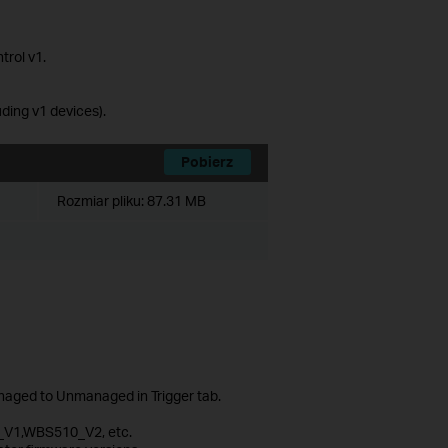
trol v1.
ing v1 devices).
Pobierz
Rozmiar pliku:
87.31 MB
aged to Unmanaged in Trigger tab.
_V1,WBS510_V2, etc.