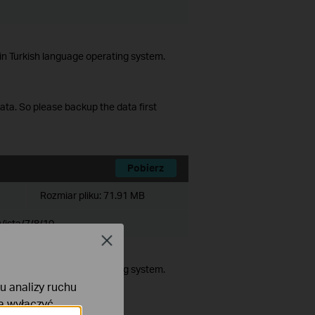
in Turkish language operating system.
data. So please backup the data first
Pobierz
Rozmiar pliku:
71.91 MB
Vista/7/8/10
Close
in Turkish language operating system.
lu analizy ruchu
na wyłączyć