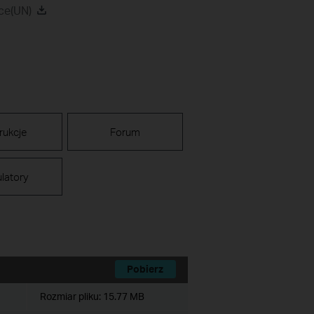
ce(UN)
trukcje
Forum
latory
Pobierz
Rozmiar pliku:
15.77 MB