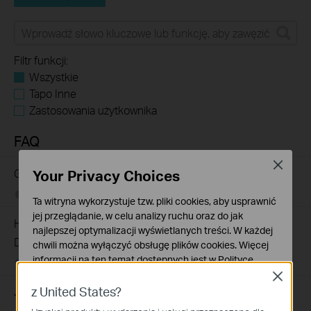
Filtr funkcji:
Wszystkie
Tapo Inne
Zastosowania użytkownika
FAQ
Close
Gdzie znajdują się oznaczenia modeli produktów TP-Link?
Your Privacy Choices
02-19-2019
7625175
views
Ta witryna wykorzystuje tzw. pliki cookies, aby usprawnić
jej przeglądanie, w celu analizy ruchu oraz do jak
How to Find the Serial Number (S/N) on Your TP-Link
najlepszej optymalizacji wyświetlanych treści. W każdej
Device
chwili można wyłączyć obsługę plików cookies. Więcej
informacji na ten temat dostępnych jest w
Polityce
03-19-2013
489173
views
prywatności
Close
z United States?
Jak sprawdzić wersję sprzętową urządzenia TP-Link?
Podstawowe Cookies