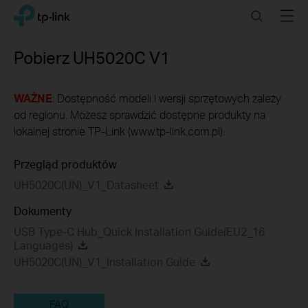
Click
Search
Menu
TP-Link, Reliably Smart
to
skip
the
Pobierz
UH5020C
V1
navigation
bar
WAŻNE
: Dostępność modeli i wersji sprzętowych zależy
od regionu. Możesz sprawdzić dostępne produkty na
lokalnej stronie TP-Link (www.tp-link.com.pl).
Przegląd produktów
UH5020C(UN)_V1_Datasheet
Dokumenty
USB Type-C Hub_Quick Installation Guide(EU2_16
Languages)
UH5020C(UN)_V1_Installation Guide
FAQ