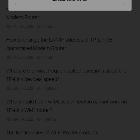
How to set up Parent Control on TP-Link ISP-customized
Modem Router
01-28-2026
74557
views
How to change the LAN IP address of TP-Link ISP-
customized Modem Router
01-27-2026
44587
views
What are the most frequent asked questions about the
TP-Link devices' speed?
02-21-2023
1088677
views
What should I do if wireless connection cannot work on
TP-Link Wi-Fi router?
09-13-2022
499709
views
The lighting rules of Wi-Fi Router products