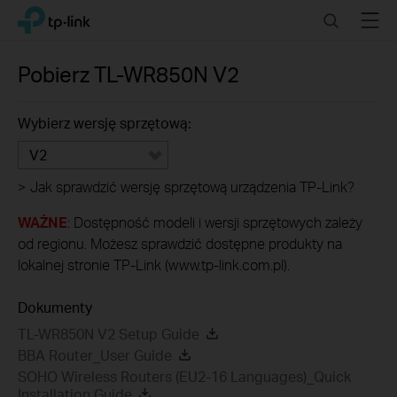
Click
Search
Menu
TP-Link, Reliably Smart
to
skip
the
Pobierz
TL-WR850N
V2
navigation
bar
Wybierz wersję sprzętową:
V2
>
Jak sprawdzić wersję sprzętową urządzenia TP-Link?
WAŻNE
: Dostępność modeli i wersji sprzętowych zależy
od regionu. Możesz sprawdzić dostępne produkty na
lokalnej stronie TP-Link (www.tp-link.com.pl).
Dokumenty
TL-WR850N V2 Setup Guide
BBA Router_User Guide
SOHO Wireless Routers (EU2-16 Languages)_Quick
Installation Guide