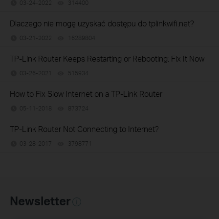
03-24-2022
314400
views
Dlaczego nie mogę uzyskać dostępu do tplinkwifi.net?
03-21-2022
16289804
views
TP-Link Router Keeps Restarting or Rebooting: Fix It Now
03-26-2021
515934
views
How to Fix Slow Internet on a TP-Link Router
05-11-2018
873724
views
TP-Link Router Not Connecting to Internet?
03-28-2017
3798771
views
Newsletter