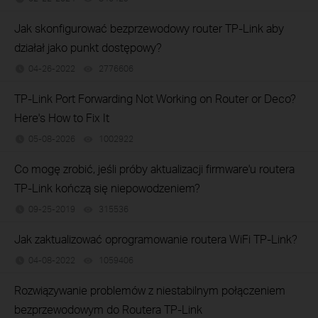
Jak skonfigurować bezprzewodowy router TP-Link aby
działał jako punkt dostępowy?
04-26-2022
2776606
views
TP-Link Port Forwarding Not Working on Router or Deco?
Here's How to Fix It
05-08-2026
1002922
views
Co mogę zrobić, jeśli próby aktualizacji firmware'u routera
TP‑Link kończą się niepowodzeniem?
09-25-2019
315536
views
Jak zaktualizować oprogramowanie routera WiFi TP-Link?
04-08-2022
1059406
views
Rozwiązywanie problemów z niestabilnym połączeniem
bezprzewodowym do Routera TP-Link